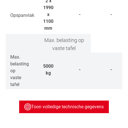
2 x
1990
x
-
-
Opspanvlak
1100
mm
Max. belasting op
vaste tafel
Max.
belasting
5000
-
-
op
kg
vaste
tafel
Toon volledige technische gegevens