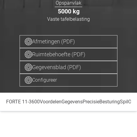
Opspanvlak
5000
kg
Vaste tafelbelasting
Afmetingen (PDF)
Ruimtebehoefte (PDF)
Gegevensblad (PDF)
Configureer
FORTE 11-3600
Voordelen
Gegevens
Precisie
Besturing
Spil
Opz