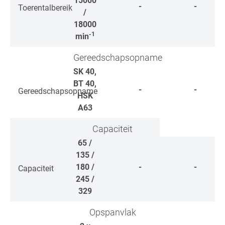
15000
-
-
Toerentalbereik
/
18000
-1
min
Gereedschapsopname
SK 40,
BT 40,
-
-
Gereedschapsopname
HSK
A63
Capaciteit
65 /
135 /
180 /
-
-
Capaciteit
245 /
329
Opspanvlak