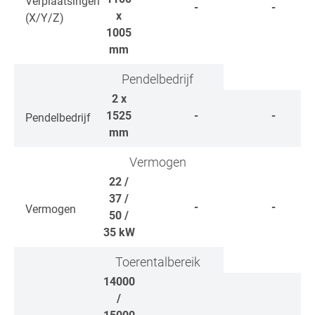
Verplaatsingen
-
-
x
(X/Y/Z)
1005
mm
Pendelbedrijf
2 x
1525
-
-
Pendelbedrijf
mm
Vermogen
22 /
37 /
-
-
Vermogen
50 /
35
kW
Toerentalbereik
14000
/