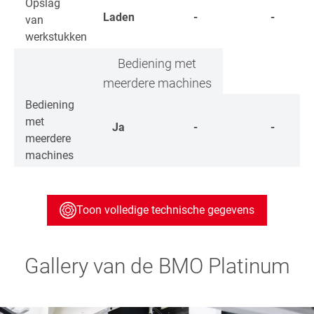
Opslag
Laden
-
-
van
werkstukken
Bediening met
meerdere machines
Bediening
met
Ja
-
-
meerdere
machines
Toon volledige technische gegevens
Gallery van de BMO Platinum