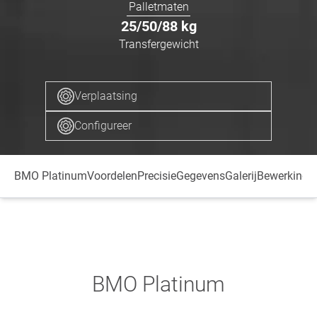
Palletmaten
25/50/88
kg
Transfergewicht
Verplaatsing
Configureer
BMO Platinum
Voordelen
Precisie
Gegevens
Galerij
Bewerkings
BMO Platinum