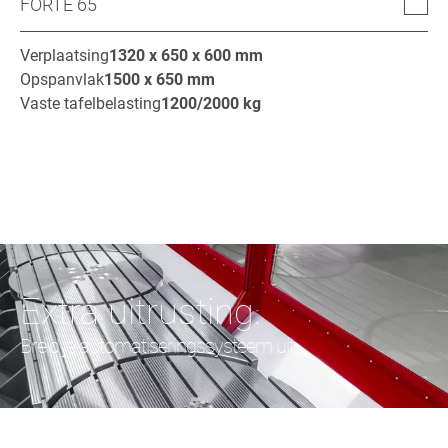
FORTE 65
Verplaatsing
1320 x 650 x 600
mm
Opspanvlak
1500 x 650
mm
Vaste tafelbelasting
1200/2000
kg
Extra uitrusting.
Breid je automatiseringssysteem uit.