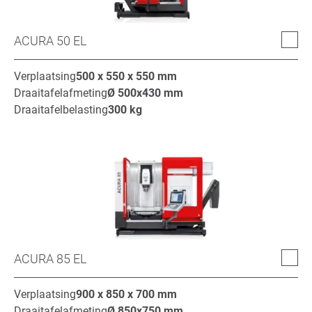
ACURA 50 EL
Verplaatsing
500 x 550 x 550
mm
Draaitafelafmeting
Ø
500x430
mm
Draaitafelbelasting
300
kg
ACURA 85 EL
Verplaatsing
900 x 850 x 700
mm
Draaitafelafmeting
Ø
850x750
mm