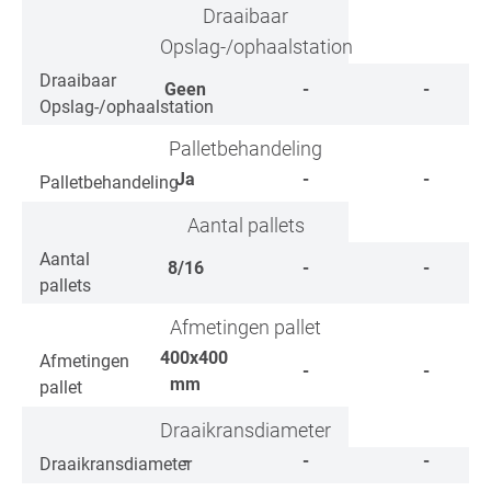
Draaibaar
Opslag-/ophaalstation
Draaibaar
Geen
-
-
Opslag-/ophaalstation
Palletbehandeling
Ja
-
-
Palletbehandeling
Aantal pallets
Aantal
8/16
-
-
pallets
Afmetingen pallet
400x400
Afmetingen
-
-
mm
pallet
Draaikransdiameter
-
-
-
Draaikransdiameter