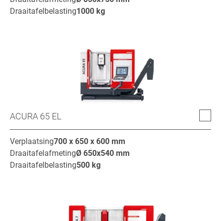
Draaitafelbelasting
1000
kg
ACURA 65 EL
Verplaatsing
700 x 650 x 600
mm
Draaitafelafmeting
Ø
650x540
mm
Draaitafelbelasting
500
kg