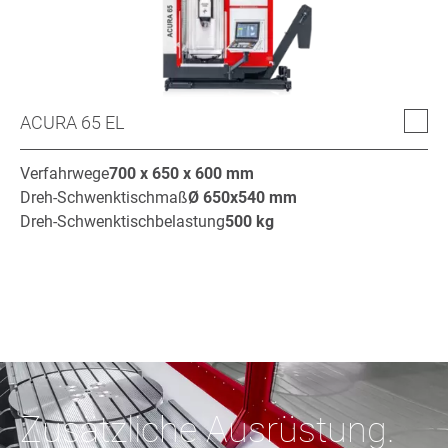
ACURA 65 EL
Verfahrwege
700 x 650 x 600
mm
Dreh-Schwenktischmaß
Ø
650x540
mm
Dreh-Schwenktischbelastung
500
kg
Zusätzliche Ausrüstung.