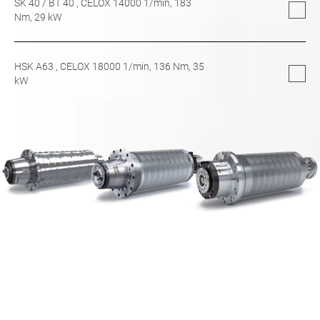
SK 40
/
BT 40
, CELOX 14000 1/min,
183
Nm,
29
kW
HSK A63
, CELOX 18000 1/min,
136
Nm,
35
kW