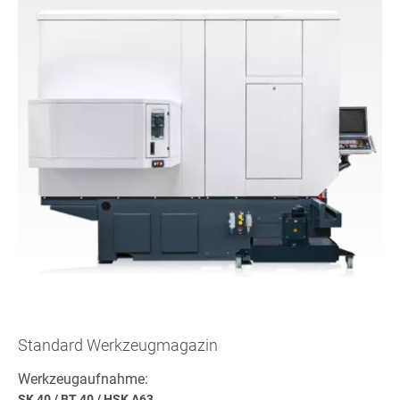
Standard Werkzeugmagazin
Werkzeugaufnahme:
SK 40
/
BT 40
/
HSK A63