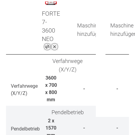
FORTE
7-
Maschine
Maschine
3600
hinzufügen
hinzufüge
NEO
Verfahrwege
(X/Y/Z)
3600
x 700
Verfahrwege
-
-
x 800
(X/Y/Z)
mm
Pendelbetrieb
2 x
1570
-
-
Pendelbetrieb