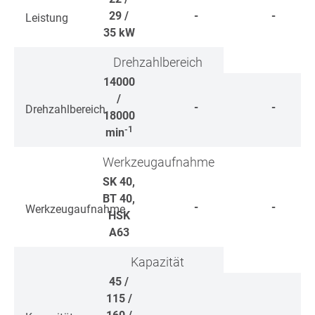
29 /
-
-
Leistung
35
kW
Drehzahlbereich
14000
/
-
-
Drehzahlbereich
18000
-1
min
Werkzeugaufnahme
SK 40,
BT 40,
-
-
Werkzeugaufnahme
HSK
A63
Kapazität
45 /
115 /