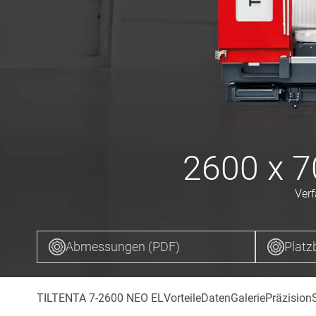
2600 x 7
Verf
Abmessungen (PDF)
Platz
TILTENTA 7-2600 NEO EL
Vorteile
Daten
Galerie
Präzision