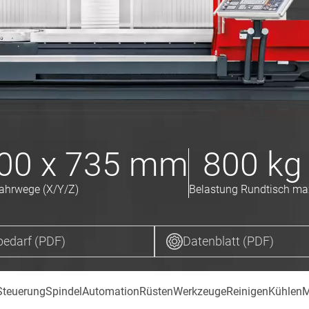
00 x 735
mm
800
kg
ahrwege (X/Y/Z)
Belastung Rundtisch ma
bedarf (PDF)
Datenblatt (PDF)
Steuerung
Spindel
Automation
Rüsten
Werkzeuge
Reinigen
Kühlen
M