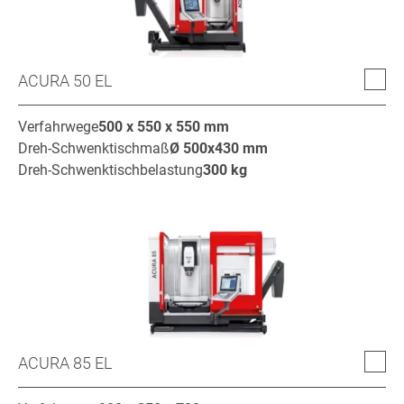
ACURA 50 EL
Verfahrwege
500 x 550 x 550
mm
Dreh-Schwenktischmaß
Ø
500x430
mm
Dreh-Schwenktischbelastung
300
kg
ACURA 85 EL