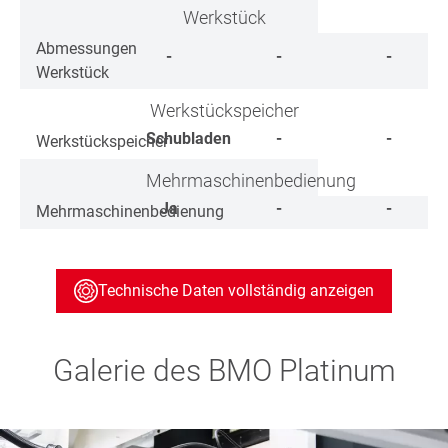
Werkstück
Abmessungen
-
-
-
Werkstück
Werkstückspeicher
Schubladen
-
-
Werkstückspeicher
Mehrmaschinenbedienung
Ja
-
-
Mehrmaschinenbedienung
Technische Daten vollständig anzeigen
Galerie des BMO Platinum