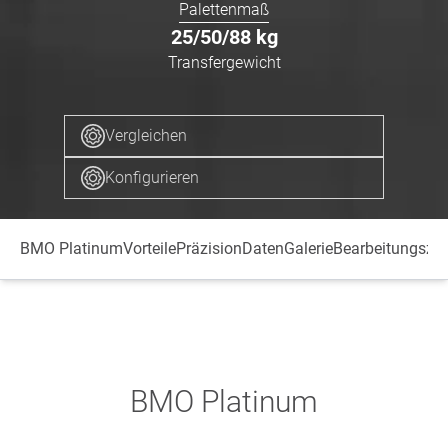
Palettenmaß
25/50/88
kg
Transfergewicht
Vergleichen
Konfigurieren
BMO Platinum
Vorteile
Präzision
Daten
Galerie
Bearbeitungszen
BMO Platinum