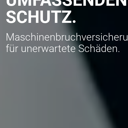
SCHUTZ.
Maschinenbruchversicher
für unerwartete Schäden.