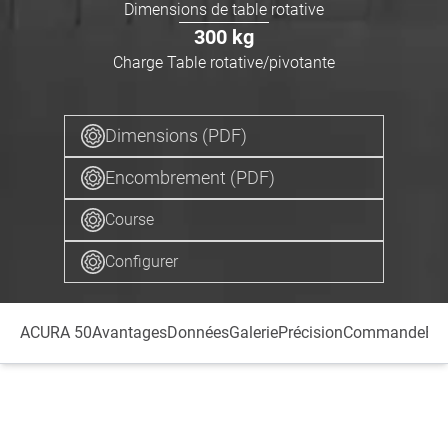
Dimensions de table rotative
300
kg
Charge Table rotative/pivotante
Dimensions (PDF)
Encombrement (PDF)
Course
Configurer
ACURA 50
Avantages
Données
Galerie
Précision
Commande
Br