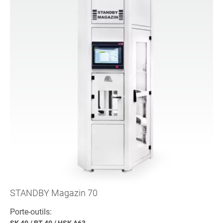
STANDBY Magazin 70
Porte-outils:
SK 40
/
BT 40
/
HSK A63