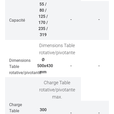
55 /
80 /
125 /
-
-
Capacité
170 /
235 /
319
Dimensions Table
rotative/pivotante
Ø
Dimensions
500x430
-
-
Table
mm
rotative/pivotante
Charge Table
rotative/pivotante
max.
Charge
300
Table
-
-