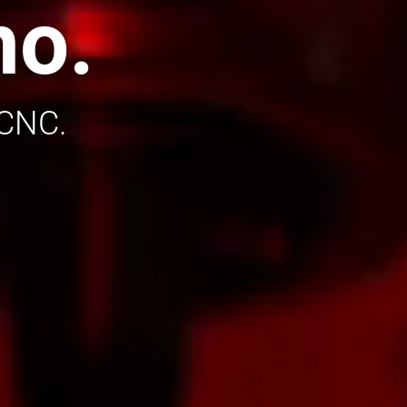
o.
 CNC.