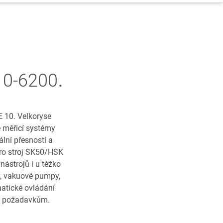
.
10-6200
 10. Velkoryse
é měřicí systémy
lní přesností a
 pro stroj SK50/HSK
nástrojů i u těžko
ly, vakuové pumpy,
matické ovládání
ím požadavkům.