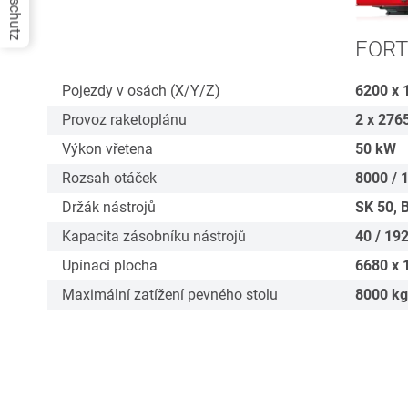
Datenschutz
FORT
Pojezdy v osách (X/Y/Z)
6200 x 
Provoz raketoplánu
2 x 276
Výkon vřetena
50
kW
Rozsah otáček
8000 / 
Držák nástrojů
SK 50, 
Kapacita zásobníku nástrojů
40 / 19
Upínací plocha
6680 x 
Maximální zatížení pevného stolu
8000
kg