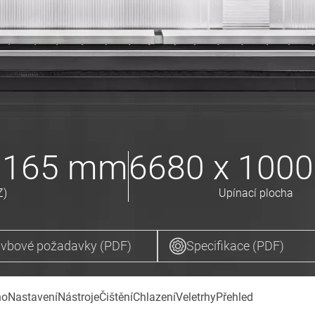
 1165
mm
6680 x 1000
Z)
Upínací plocha
vbové požadavky (PDF)
Specifikace (PDF)
no
Nastavení
Nástroje
Čištění
Chlazení
Veletrhy
Přehled