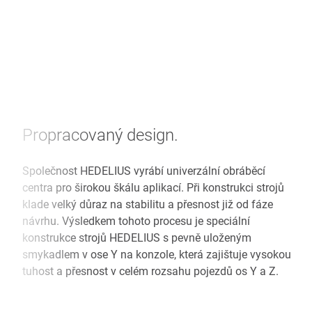
Propracovaný design.
Společnost HEDELIUS vyrábí univerzální obráběcí
centra pro širokou škálu aplikací. Při konstrukci strojů
klade velký důraz na stabilitu a přesnost již od fáze
návrhu. Výsledkem tohoto procesu je speciální
konstrukce strojů HEDELIUS s pevně uloženým
smykadlem v ose Y na konzole, která zajištuje vysokou
tuhost a přesnost v celém rozsahu pojezdů os Y a Z.