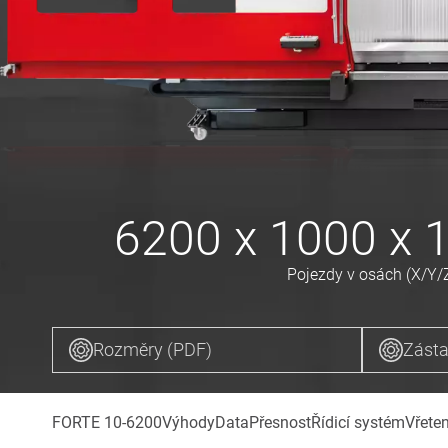
6200 x 1000 x
Pojezdy v osách (X/Y/
Rozměry (PDF)
Zásta
FORTE 10-6200
Výhody
Data
Přesnost
Řídicí systém
Vřete