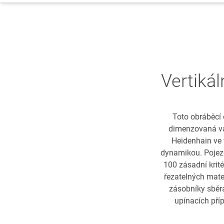
Vertiká
Toto obráběcí
dimenzovaná vál
Heidenhain ve 
dynamikou. Pojezdo
100 zásadní krité
řezatelných mater
zásobníky sběra
upínacích pří