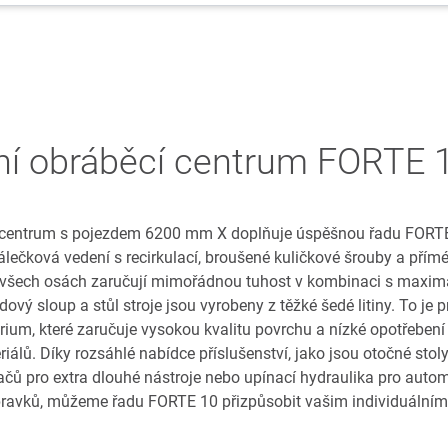
lní obráběcí centrum FORTE 
 centrum s pojezdem 6200 mm X doplňuje úspěšnou řadu FORTE
ečková vedení s recirkulací, broušené kuličkové šrouby a přím
všech osách zaručují mimořádnou tuhost v kombinaci s maximá
vý sloup a stůl stroje jsou vyrobeny z těžké šedé litiny. To je
rium, které zaručuje vysokou kvalitu povrchu a nízké opotřebení 
iálů. Díky rozsáhlé nabídce příslušenství, jako jsou otočné sto
čů pro extra dlouhé nástroje nebo upínací hydraulika pro auto
pravků, můžeme řadu FORTE 10 přizpůsobit vašim individuáln