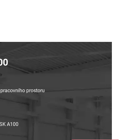
00
ě pracovního prostoru
HSK A100