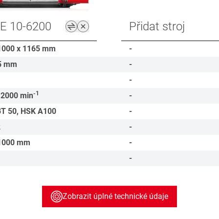
E 10-6200
Přidat stroj
1000 x 1165
mm
-
5
mm
-
-
-1
12000
min
-
BT 50, HSK A100
-
2
-
1000
mm
-
-
Zobrazit úplné technické údaje