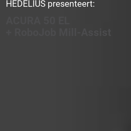
HEDELIUS presenteert:
ACURA 50 EL
+ RoboJob Mill-Assist