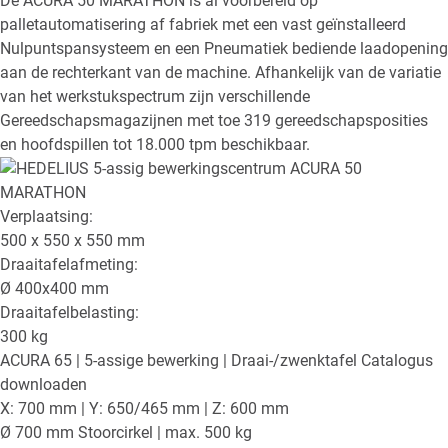
De ACURA 50 MARATHON is al voorbereid op
palletautomatisering af fabriek met een vast geïnstalleerd
Nulpuntspansysteem en een Pneumatiek bediende laadopening
aan de rechterkant van de machine. Afhankelijk van de variatie
van het werkstukspectrum zijn verschillende
Gereedschapsmagazijnen met toe 319 gereedschapsposities
en hoofdspillen tot 18.000 tpm beschikbaar.
Verplaatsing:
500 x 550 x 550
mm
Draaitafelafmeting:
Ø
400x400
mm
Draaitafelbelasting:
300
kg
ACURA 65
| 5-assige bewerking | Draai-/zwenktafel
Catalogus
downloaden
X: 700 mm | Y: 650/465 mm | Z: 600 mm
Ø 700 mm Stoorcirkel | max. 500 kg