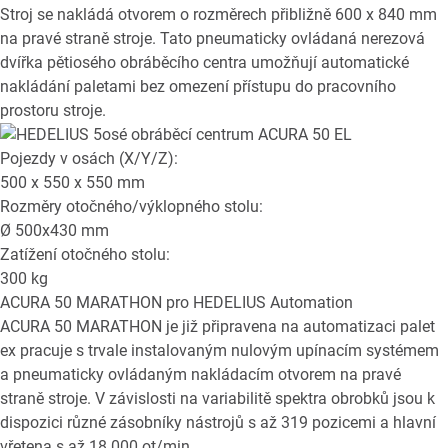
Stroj se nakládá otvorem o rozměrech přibližně 600 x 840 mm
na pravé straně stroje. Tato pneumaticky ovládaná nerezová
dvířka pětiosého obráběcího centra umožňují automatické
nakládání paletami bez omezení přístupu do pracovního
prostoru stroje.
Pojezdy v osách (X/Y/Z):
500 x 550 x 550
mm
Rozměry otočného/výklopného stolu:
Ø
500x430
mm
Zatížení otočného stolu:
300
kg
ACURA 50 MARATHON
pro HEDELIUS Automation
ACURA 50 MARATHON je již připravena na automatizaci palet
ex pracuje s trvale instalovaným nulovým upínacím systémem
a pneumaticky ovládaným nakládacím otvorem na pravé
straně stroje. V závislosti na variabilitě spektra obrobků jsou k
dispozici různé zásobníky nástrojů s až 319 pozicemi a hlavní
vřetena s až 18 000 ot/min.