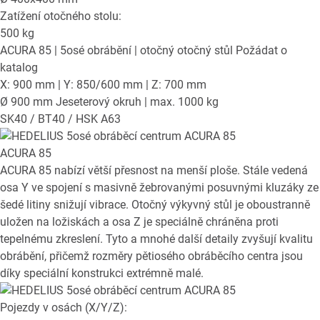
Zatížení otočného stolu:
500
kg
ACURA 85
| 5osé obrábění | otočný otočný stůl
Požádat o
katalog
X: 900 mm | Y: 850/600 mm | Z: 700 mm
Ø 900 mm Jeseterový okruh | max. 1000 kg
SK40 / BT40 / HSK A63
ACURA 85
ACURA 85 nabízí větší přesnost na menší ploše. Stále vedená
osa Y ve spojení s masivně žebrovanými posuvnými kluzáky ze
šedé litiny snižují vibrace. Otočný výkyvný stůl je oboustranně
uložen na ložiskách a osa Z je speciálně chráněna proti
tepelnému zkreslení. Tyto a mnohé další detaily zvyšují kvalitu
obrábění, přičemž rozměry pětiosého obráběcího centra jsou
díky speciální konstrukci extrémně malé.
Pojezdy v osách (X/Y/Z):