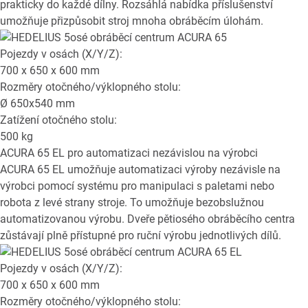
prakticky do každé dílny. Rozsáhlá nabídka příslušenství
umožňuje přizpůsobit stroj mnoha obráběcím úlohám.
Pojezdy v osách (X/Y/Z):
700 x 650 x 600
mm
Rozměry otočného/výklopného stolu:
Ø
650x540
mm
Zatížení otočného stolu:
500
kg
ACURA 65 EL
pro automatizaci nezávislou na výrobci
ACURA 65 EL umožňuje automatizaci výroby nezávisle na
výrobci pomocí systému pro manipulaci s paletami nebo
robota z levé strany stroje. To umožňuje bezobslužnou
automatizovanou výrobu. Dveře pětiosého obráběcího centra
zůstávají plně přístupné pro ruční výrobu jednotlivých dílů.
Pojezdy v osách (X/Y/Z):
700 x 650 x 600
mm
Rozměry otočného/výklopného stolu: