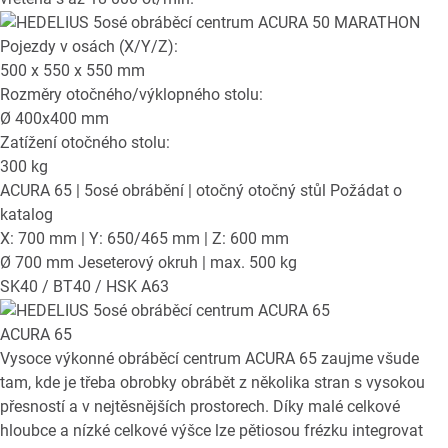
Pojezdy v osách (X/Y/Z):
500 x 550 x 550
mm
Rozměry otočného/výklopného stolu:
Ø
400x400
mm
Zatížení otočného stolu:
300
kg
ACURA 65
| 5osé obrábění | otočný otočný stůl
Požádat o
katalog
X: 700 mm | Y: 650/465 mm | Z: 600 mm
Ø 700 mm Jeseterový okruh | max. 500 kg
SK40 / BT40 / HSK A63
ACURA 65
Vysoce výkonné obráběcí centrum ACURA 65 zaujme všude
tam, kde je třeba obrobky obrábět z několika stran s vysokou
přesností a v nejtěsnějších prostorech. Díky malé celkové
hloubce a nízké celkové výšce lze pětiosou frézku integrovat