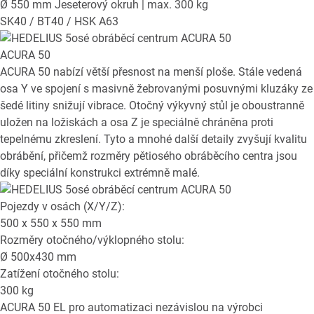
Ø 550 mm Jeseterový okruh | max. 300 kg
SK40 / BT40 / HSK A63
ACURA 50
ACURA 50 nabízí větší přesnost na menší ploše. Stále vedená
osa Y ve spojení s masivně žebrovanými posuvnými kluzáky ze
šedé litiny snižují vibrace. Otočný výkyvný stůl je oboustranně
uložen na ložiskách a osa Z je speciálně chráněna proti
tepelnému zkreslení. Tyto a mnohé další detaily zvyšují kvalitu
obrábění, přičemž rozměry pětiosého obráběcího centra jsou
díky speciální konstrukci extrémně malé.
Pojezdy v osách (X/Y/Z):
500 x 550 x 550
mm
Rozměry otočného/výklopného stolu:
Ø
500x430
mm
Zatížení otočného stolu:
300
kg
ACURA 50 EL
pro automatizaci nezávislou na výrobci