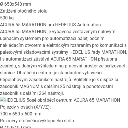
Ø
650x540
mm
Zatížení otočného stolu:
500
kg
ACURA 65 MARATHON
pro HEDELIUS Automation
ACURA 65 MARATHON je vybavena vestavěným nulovým
upínacím systémem pro automatizaci palet, bočním
nakládacím otvorem a elektrickým rozhraním pro komunikaci s
paletovými skladovacími systémy HEDELIUS řady MARATHON.
I s automatizací zůstává ACURA 65 MARATHON přístupná
zepředu, s dobrým výhledem na pracovní prostor ze seřizovací
stanice. Obráběcí centrum je standardně vybaveno
65polohovým zásobníkem nástrojů. Volitelně je k dispozici
zásobník MAGNUM s dalšími 25 nástroji a pohotovostní
zásobník s dalšími 264 nástroji.
Pojezdy v osách (X/Y/Z):
700 x 650 x 600
mm
Rozměry otočného/výklopného stolu:
Ø
400x400
mm