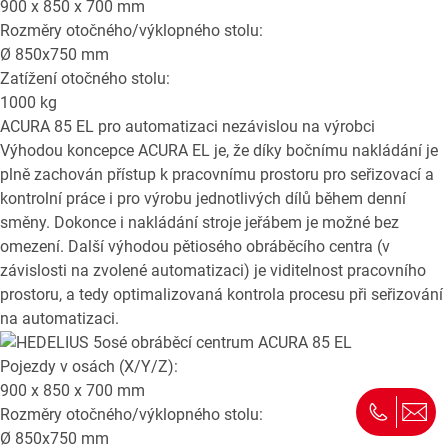
900 x 850 x 700
mm
Rozměry otočného/výklopného stolu:
Ø
850x750
mm
Zatížení otočného stolu:
1000
kg
ACURA 85 EL
pro automatizaci nezávislou na výrobci
Výhodou koncepce ACURA EL je, že díky bočnímu nakládání je
plně zachován přístup k pracovnímu prostoru pro seřizovací a
kontrolní práce i pro výrobu jednotlivých dílů během denní
směny. Dokonce i nakládání stroje jeřábem je možné bez
omezení. Další výhodou pětiosého obráběcího centra (v
závislosti na zvolené automatizaci) je viditelnost pracovního
prostoru, a tedy optimalizovaná kontrola procesu při seřizování
na automatizaci.
Pojezdy v osách (X/Y/Z):
900 x 850 x 700
mm
Rozměry otočného/výklopného stolu:
Ø
850x750
mm