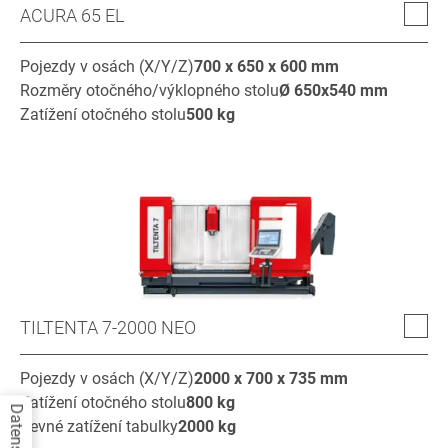
ACURA 65 EL
Pojezdy v osách (X/Y/Z)
700 x 650 x 600
mm
Rozměry otočného/výklopného stolu
Ø
650x540
mm
Zatížení otočného stolu
500
kg
TILTENTA 7-2000 NEO
Pojezdy v osách (X/Y/Z)
2000 x 700 x 735
mm
Zatížení otočného stolu
800
kg
Pevné zatížení tabulky
2000
kg