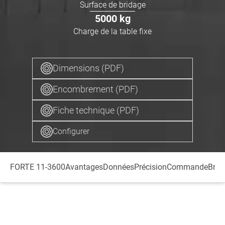
Surface de bridage
5000
kg
Charge de la table fixe
Dimensions (PDF)
Encombrement (PDF)
Fiche technique (PDF)
Configurer
FORTE 11-3600
Avantages
Données
Précision
Commande
Broc