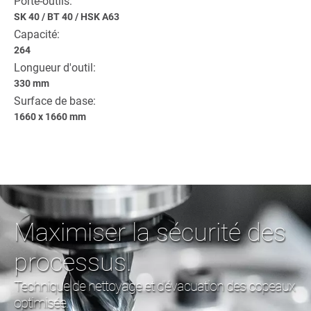
Porte-outils:
SK 40
/
BT 40
/
HSK A63
Capacité:
264
Longueur d'outil:
330 mm
Surface de base:
1660 x 1660 mm
Maximiser la sécurité des
processus.
Technique de nettoyage et d'évacuation des copeaux
optimisée.