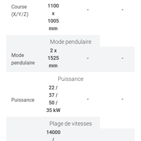
1100
Course
-
-
x
(X/Y/Z)
1005
mm
Mode pendulaire
2 x
Mode
1525
-
-
pendulaire
mm
Puissance
22 /
37 /
-
-
Puissance
50 /
35
kW
Plage de vitesses
14000
/