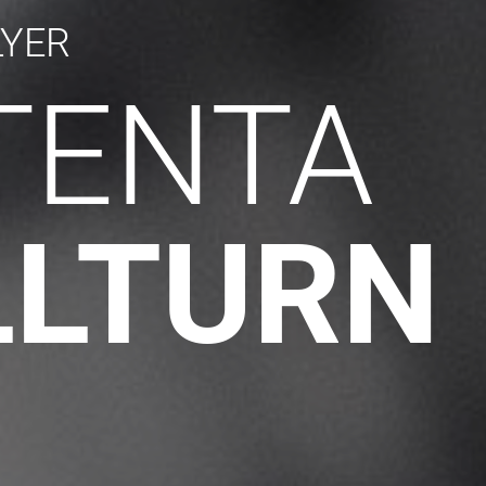
LYER
LTENTA
LLTURN