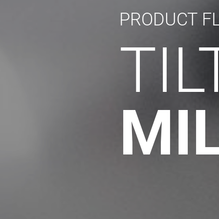
PRODUCT F
TI
MI