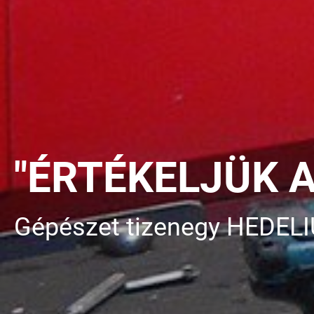
"ÉRTÉKELJÜK 
Gépészet tizenegy HEDEL