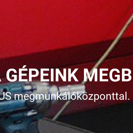
A GÉPEINK MEGB
IUS megmunkálóközponttal.