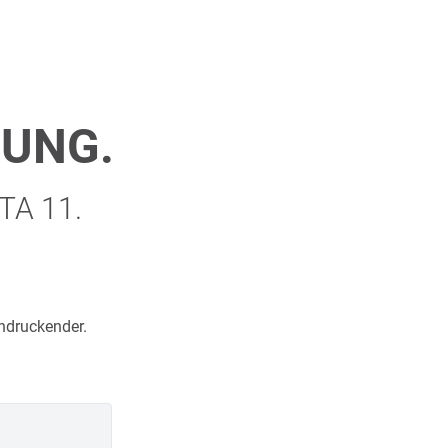
NUNG.
NTA 11.
indruckender.