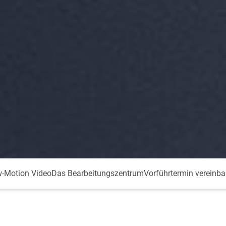
w-Motion Video
Das Bearbeitungszentrum
Vorführtermin vereinba