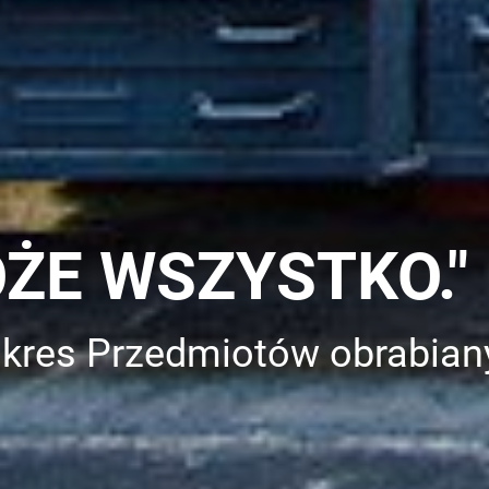
OŻE WSZYSTKO."
akres Przedmiotów obrabian