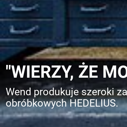
"WIERZY, ŻE M
Wend produkuje szeroki z
obróbkowych HEDELIUS.