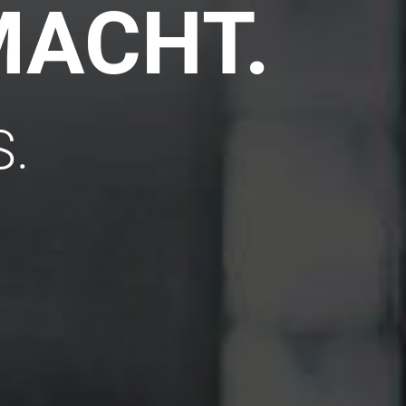
MACHT.
S.