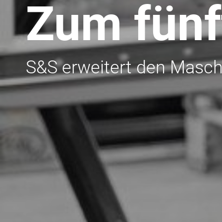
Zum fünf
S&S erweitert den Masch