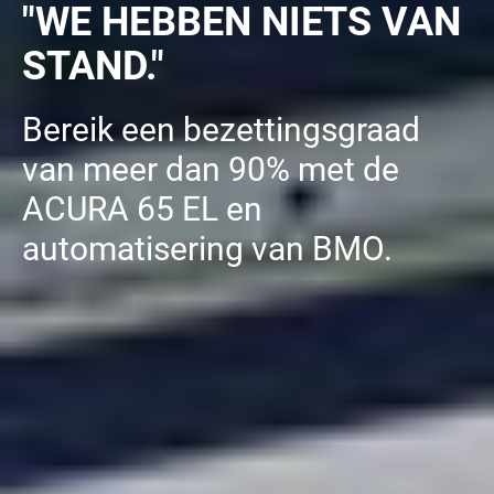
"WE HEBBEN NIETS VAN
STAND."
Bereik een bezettingsgraad
van meer dan 90% met de
ACURA 65 EL en
automatisering van BMO.