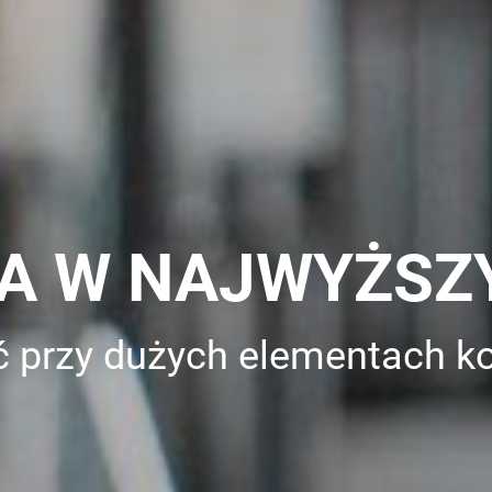
TA W NAJWYŻSZ
 przy dużych elementach ko