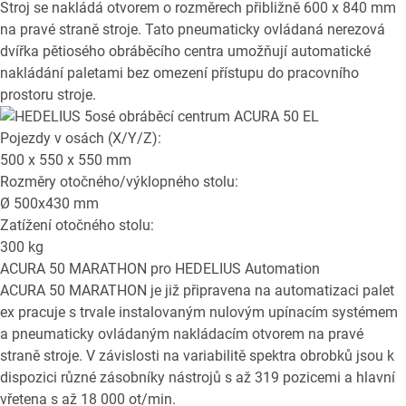
Stroj se nakládá otvorem o rozměrech přibližně 600 x 840 mm
na pravé straně stroje. Tato pneumaticky ovládaná nerezová
dvířka pětiosého obráběcího centra umožňují automatické
nakládání paletami bez omezení přístupu do pracovního
prostoru stroje.
Pojezdy v osách (X/Y/Z):
500 x 550 x 550
mm
Rozměry otočného/výklopného stolu:
Ø
500x430
mm
Zatížení otočného stolu:
300
kg
ACURA 50 MARATHON
pro HEDELIUS Automation
ACURA 50 MARATHON je již připravena na automatizaci palet
ex pracuje s trvale instalovaným nulovým upínacím systémem
a pneumaticky ovládaným nakládacím otvorem na pravé
straně stroje. V závislosti na variabilitě spektra obrobků jsou k
dispozici různé zásobníky nástrojů s až 319 pozicemi a hlavní
vřetena s až 18 000 ot/min.