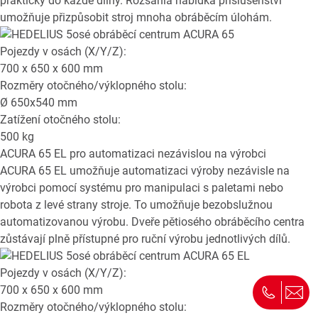
prakticky do každé dílny. Rozsáhlá nabídka příslušenství
umožňuje přizpůsobit stroj mnoha obráběcím úlohám.
Pojezdy v osách (X/Y/Z):
700 x 650 x 600
mm
Rozměry otočného/výklopného stolu:
Ø
650x540
mm
Zatížení otočného stolu:
500
kg
ACURA 65 EL
pro automatizaci nezávislou na výrobci
ACURA 65 EL umožňuje automatizaci výroby nezávisle na
výrobci pomocí systému pro manipulaci s paletami nebo
robota z levé strany stroje. To umožňuje bezobslužnou
automatizovanou výrobu. Dveře pětiosého obráběcího centra
zůstávají plně přístupné pro ruční výrobu jednotlivých dílů.
Pojezdy v osách (X/Y/Z):
700 x 650 x 600
mm
Rozměry otočného/výklopného stolu: