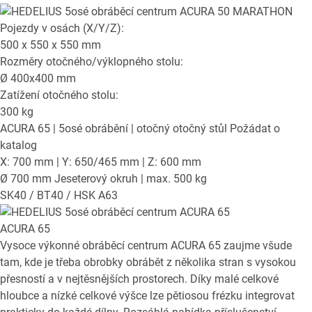
Pojezdy v osách (X/Y/Z):
500 x 550 x 550
mm
Rozměry otočného/výklopného stolu:
Ø
400x400
mm
Zatížení otočného stolu:
300
kg
ACURA 65
| 5osé obrábění | otočný otočný stůl
Požádat o
katalog
X: 700 mm | Y: 650/465 mm | Z: 600 mm
Ø 700 mm Jeseterový okruh | max. 500 kg
SK40 / BT40 / HSK A63
ACURA 65
Vysoce výkonné obráběcí centrum ACURA 65 zaujme všude
tam, kde je třeba obrobky obrábět z několika stran s vysokou
přesností a v nejtěsnějších prostorech. Díky malé celkové
hloubce a nízké celkové výšce lze pětiosou frézku integrovat