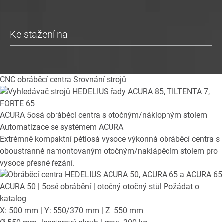
Ke stažení na
CNC obráběcí centra
Srovnání strojů
ACURA
5osá obráběcí centra s otočným/náklopným stolem
Automatizace se systémem ACURA
Extrémně kompaktní pětiosá vysoce výkonná obráběcí centra s
oboustranně namontovaným otočným/naklápěcím stolem pro
vysoce přesné řezání.
ACURA 50
| 5osé obrábění | otočný otočný stůl
Požádat o
katalog
X: 500 mm | Y: 550/370 mm | Z: 550 mm