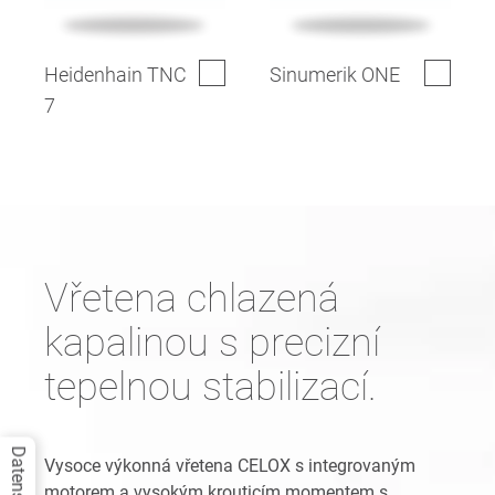
Heidenhain TNC
Sinumerik ONE
7
Vřetena chlazená
kapalinou s precizní
tepelnou stabilizací.
Vysoce výkonná vřetena CELOX s integrovaným
motorem a vysokým krouticím momentem s