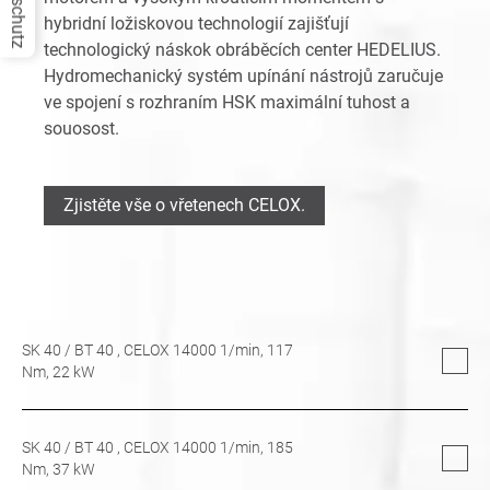
Datenschutz
hybridní ložiskovou technologií zajišťují
technologický náskok obráběcích center HEDELIUS.
Hydromechanický systém upínání nástrojů zaručuje
ve spojení s rozhraním HSK maximální tuhost a
souosost.
Zjistěte vše o vřetenech CELOX.
SK 40
/
BT 40
, CELOX 14000 1/min,
117
Nm,
22
kW
SK 40
/
BT 40
, CELOX 14000 1/min,
185
Nm,
37
kW