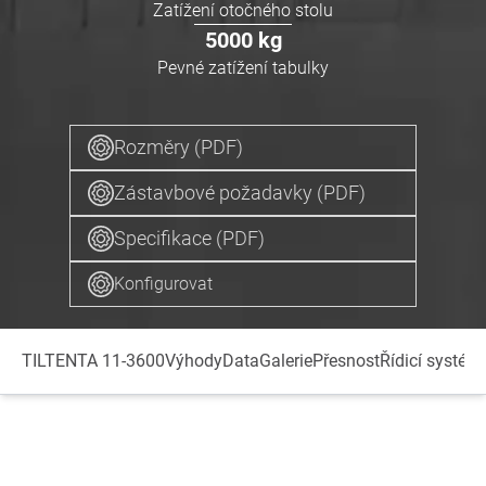
Zatížení otočného stolu
5000
kg
Pevné zatížení tabulky
Rozměry (PDF)
Zástavbové požadavky (PDF)
Specifikace (PDF)
Konfigurovat
TILTENTA 11-3600
Výhody
Data
Galerie
Přesnost
Řídicí systém