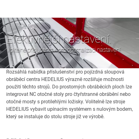
Efektivnější nastavení.
Volitelné příslušenství pro optimalizaci nastavení.
Rozsáhlá nabídka příslušenství pro pojízdná sloupová
obráběcí centra HEDELIUS výrazně rozšiřuje možnosti
použití těchto strojů. Do prostorných obráběcích ploch lze
integrovat NC otočné stoly pro čtyřstranné obrábění nebo
otočné mosty s protilehlými ložisky. Volitelně lze stroje
HEDELIUS vybavit upínacím systémem s nulovým bodem,
který se instaluje do stolu stroje již ve výrobě.