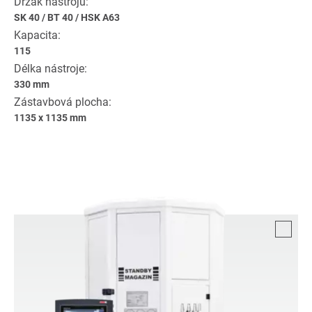
Držák nástrojů:
SK 40
/
BT 40
/
HSK A63
Kapacita:
115
Délka nástroje:
330 mm
Zástavbová plocha:
1135 x 1135 mm