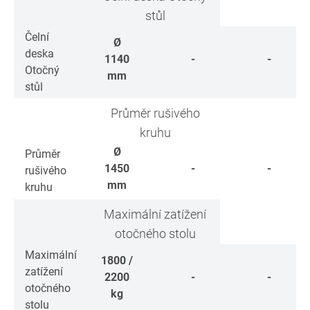
stůl
Čelní
Ø
deska
1140
-
-
Otočný
mm
stůl
Průměr rušivého
kruhu
Ø
Průměr
1450
-
-
rušivého
mm
kruhu
Maximální zatížení
otočného stolu
Maximální
1800 /
zatížení
2200
-
-
otočného
kg
stolu