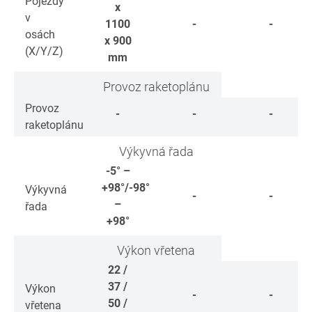
Pojezdy
x
v
1100
-
-
osách
x 900
(X/Y/Z)
mm
Provoz raketoplánu
Provoz
-
-
-
raketoplánu
Výkyvná řada
-5° –
+98°/-98°
Výkyvná
-
-
–
řada
+98°
Výkon vřetena
22 /
37 /
Výkon
-
-
50 /
vřetena