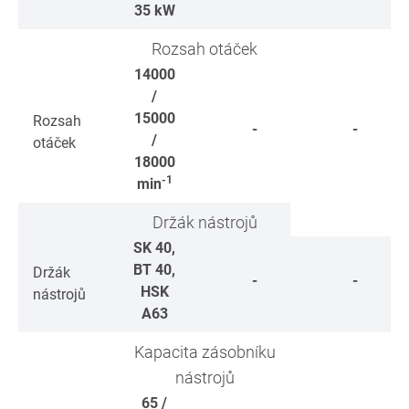
35
kW
Rozsah otáček
14000
/
15000
Rozsah
-
-
/
otáček
18000
-1
min
Držák nástrojů
SK 40,
BT 40,
Držák
-
-
HSK
nástrojů
A63
Kapacita zásobníku
nástrojů
65 /