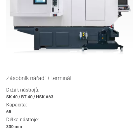
Zásobník nářadí + terminál
Držák nástrojů:
SK 40
/
BT 40
/
HSK A63
Kapacita:
65
Délka nástroje:
330 mm