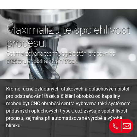
Maximalizujte spolehlivost
procesu.
Optimalizovaná technologie čištění pracovního
prostoru a odstraňování třísek.
Kromě ručně ovládaných ofukových a oplachových pistolí
pro odstraňování třísek a čištění obrobků od kapaliny
mohou být CNC obráběcí centra vybavena také systémem
přídavných oplachových trysek, což zvyšuje spolehlivost
procesu, zejména při automatizované výrobě a výrobě
hliníku.