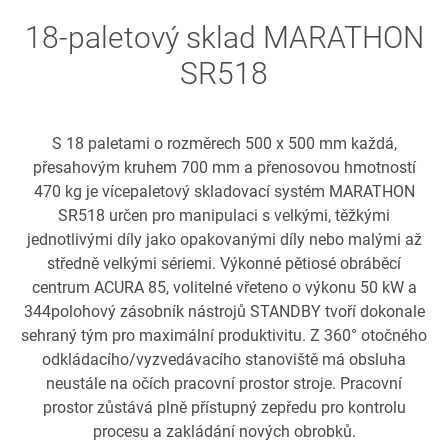
18-paletový sklad MARATHON
SR518
S 18 paletami o rozměrech 500 x 500 mm každá,
přesahovým kruhem 700 mm a přenosovou hmotností
470 kg je vícepaletový skladovací systém MARATHON
SR518 určen pro manipulaci s velkými, těžkými
jednotlivými díly jako opakovanými díly nebo malými až
středně velkými sériemi. Výkonné pětiosé obráběcí
centrum ACURA 85, volitelné vřeteno o výkonu 50 kW a
344polohový zásobník nástrojů STANDBY tvoří dokonale
sehraný tým pro maximální produktivitu. Z 360° otočného
odkládacího/vyzvedávacího stanoviště má obsluha
neustále na očích pracovní prostor stroje. Pracovní
prostor zůstává plně přístupný zepředu pro kontrolu
procesu a zakládání nových obrobků.