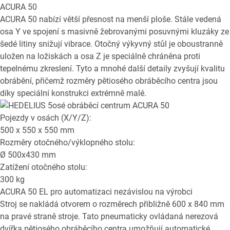
ACURA 50
ACURA 50 nabízí větší přesnost na menší ploše. Stále vedená
osa Y ve spojení s masivně žebrovanými posuvnými kluzáky ze
šedé litiny snižují vibrace. Otočný výkyvný stůl je oboustranně
uložen na ložiskách a osa Z je speciálně chráněna proti
tepelnému zkreslení. Tyto a mnohé další detaily zvyšují kvalitu
obrábění, přičemž rozměry pětiosého obráběcího centra jsou
díky speciální konstrukci extrémně malé.
Pojezdy v osách (X/Y/Z):
500 x 550 x 550
mm
Rozměry otočného/výklopného stolu:
Ø
500x430
mm
Zatížení otočného stolu:
300
kg
ACURA 50 EL
pro automatizaci nezávislou na výrobci
Stroj se nakládá otvorem o rozměrech přibližně 600 x 840 mm
na pravé straně stroje. Tato pneumaticky ovládaná nerezová
dvířka pětiosého obráběcího centra umožňují automatické