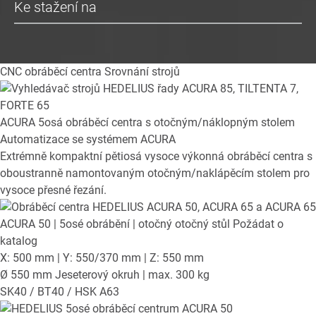
Ke stažení na
CNC obráběcí centra
Srovnání strojů
ACURA
5osá obráběcí centra s otočným/náklopným stolem
Automatizace se systémem ACURA
Extrémně kompaktní pětiosá vysoce výkonná obráběcí centra s
oboustranně namontovaným otočným/naklápěcím stolem pro
vysoce přesné řezání.
ACURA 50
| 5osé obrábění | otočný otočný stůl
Požádat o
katalog
X: 500 mm | Y: 550/370 mm | Z: 550 mm
Ø 550 mm Jeseterový okruh | max. 300 kg
SK40 / BT40 / HSK A63