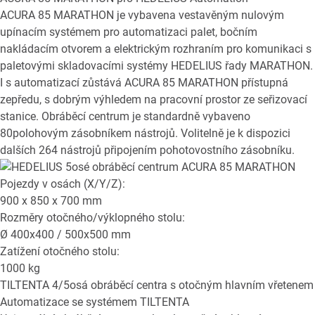
ACURA 85 MARATHON je vybavena vestavěným nulovým
upínacím systémem pro automatizaci palet, bočním
nakládacím otvorem a elektrickým rozhraním pro komunikaci s
paletovými skladovacími systémy HEDELIUS řady MARATHON.
I s automatizací zůstává ACURA 85 MARATHON přístupná
zepředu, s dobrým výhledem na pracovní prostor ze seřizovací
stanice. Obráběcí centrum je standardně vybaveno
80polohovým zásobníkem nástrojů. Volitelně je k dispozici
dalších 264 nástrojů připojením pohotovostního zásobníku.
Pojezdy v osách (X/Y/Z):
900 x 850 x 700
mm
Rozměry otočného/výklopného stolu:
Ø
400x400 / 500x500
mm
Zatížení otočného stolu:
1000
kg
TILTENTA
4/5osá obráběcí centra s otočným hlavním vřetenem
Automatizace se systémem TILTENTA