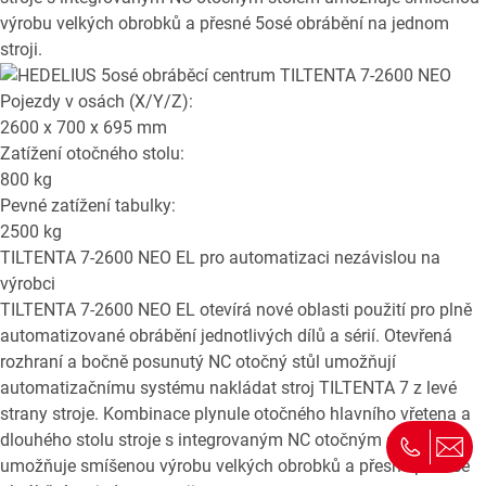
výrobu velkých obrobků a přesné 5osé obrábění na jednom
stroji.
Pojezdy v osách (X/Y/Z):
2600 x 700 x 695
mm
Zatížení otočného stolu:
800
kg
Pevné zatížení tabulky:
2500
kg
TILTENTA 7-2600 NEO EL
pro automatizaci nezávislou na
výrobci
TILTENTA 7-2600 NEO EL otevírá nové oblasti použití pro plně
automatizované obrábění jednotlivých dílů a sérií. Otevřená
rozhraní a bočně posunutý NC otočný stůl umožňují
automatizačnímu systému nakládat stroj TILTENTA 7 z levé
strany stroje. Kombinace plynule otočného hlavního vřetena a
dlouhého stolu stroje s integrovaným NC otočným stolem
umožňuje smíšenou výrobu velkých obrobků a přesné pětiosé