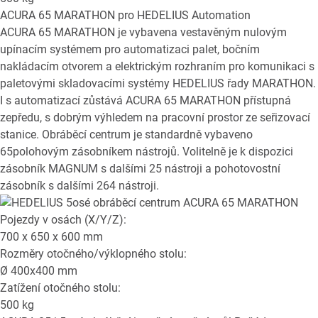
ACURA 65 MARATHON
pro HEDELIUS Automation
ACURA 65 MARATHON je vybavena vestavěným nulovým
upínacím systémem pro automatizaci palet, bočním
nakládacím otvorem a elektrickým rozhraním pro komunikaci s
paletovými skladovacími systémy HEDELIUS řady MARATHON.
I s automatizací zůstává ACURA 65 MARATHON přístupná
zepředu, s dobrým výhledem na pracovní prostor ze seřizovací
stanice. Obráběcí centrum je standardně vybaveno
65polohovým zásobníkem nástrojů. Volitelně je k dispozici
zásobník MAGNUM s dalšími 25 nástroji a pohotovostní
zásobník s dalšími 264 nástroji.
Pojezdy v osách (X/Y/Z):
700 x 650 x 600
mm
Rozměry otočného/výklopného stolu:
Ø
400x400
mm
Zatížení otočného stolu:
500
kg