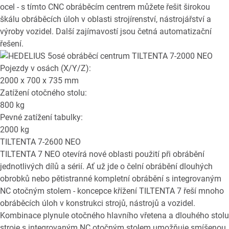
ocel - s tímto CNC obráběcím centrem můžete řešit širokou
škálu obráběcích úloh v oblasti strojírenství, nástrojářství a
výroby vozidel. Další zajímavostí jsou četná automatizační
řešení.
Pojezdy v osách (X/Y/Z):
2000 x 700 x 735
mm
Zatížení otočného stolu:
800
kg
Pevné zatížení tabulky:
2000
kg
TILTENTA 7-2600 NEO
TILTENTA 7 NEO otevírá nové oblasti použití při obrábění
jednotlivých dílů a sérií. Ať už jde o čelní obrábění dlouhých
obrobků nebo pětistranné kompletní obrábění s integrovaným
NC otočným stolem - koncepce křížení TILTENTA 7 řeší mnoho
obráběcích úloh v konstrukci strojů, nástrojů a vozidel.
Kombinace plynule otočného hlavního vřetena a dlouhého stolu
stroje s integrovaným NC otočným stolem umožňuje smíšenou