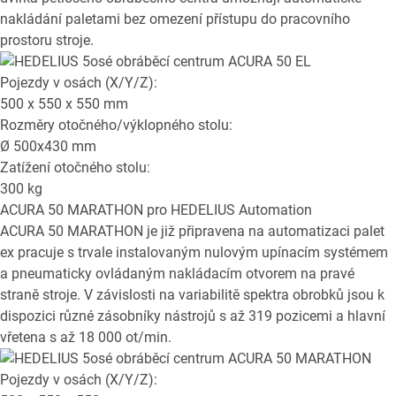
nakládání paletami bez omezení přístupu do pracovního
prostoru stroje.
Pojezdy v osách (X/Y/Z):
500 x 550 x 550
mm
Rozměry otočného/výklopného stolu:
Ø
500x430
mm
Zatížení otočného stolu:
300
kg
ACURA 50 MARATHON
pro HEDELIUS Automation
ACURA 50 MARATHON je již připravena na automatizaci palet
ex pracuje s trvale instalovaným nulovým upínacím systémem
a pneumaticky ovládaným nakládacím otvorem na pravé
straně stroje. V závislosti na variabilitě spektra obrobků jsou k
dispozici různé zásobníky nástrojů s až 319 pozicemi a hlavní
vřetena s až 18 000 ot/min.
Pojezdy v osách (X/Y/Z):