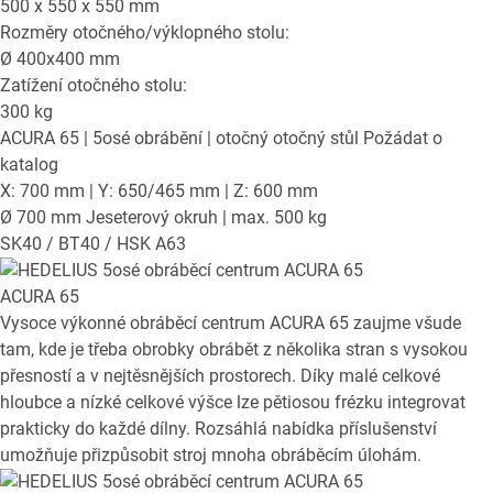
500 x 550 x 550
mm
Rozměry otočného/výklopného stolu:
Ø
400x400
mm
Zatížení otočného stolu:
300
kg
ACURA 65
| 5osé obrábění | otočný otočný stůl
Požádat o
katalog
X: 700 mm | Y: 650/465 mm | Z: 600 mm
Ø 700 mm Jeseterový okruh | max. 500 kg
SK40 / BT40 / HSK A63
ACURA 65
Vysoce výkonné obráběcí centrum ACURA 65 zaujme všude
tam, kde je třeba obrobky obrábět z několika stran s vysokou
přesností a v nejtěsnějších prostorech. Díky malé celkové
hloubce a nízké celkové výšce lze pětiosou frézku integrovat
prakticky do každé dílny. Rozsáhlá nabídka příslušenství
umožňuje přizpůsobit stroj mnoha obráběcím úlohám.