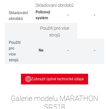
Skladování obrobků
Policový
Skladování
-
-
systém
obrobků
Použití pro více
strojů
Použití
pro
Ne
-
-
více
strojů
Zobrazit úplné technické údaje
Galerie modelu MARATHON
SR518