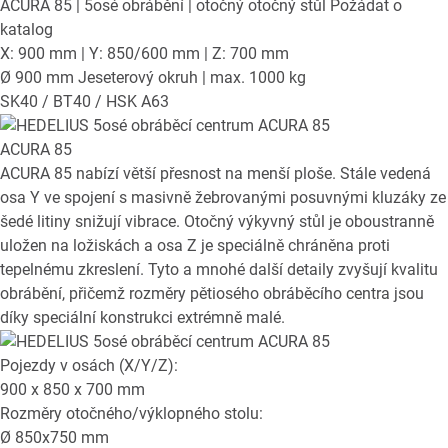
ACURA 85
| 5osé obrábění | otočný otočný stůl
Požádat o
katalog
X: 900 mm | Y: 850/600 mm | Z: 700 mm
Ø 900 mm Jeseterový okruh | max. 1000 kg
SK40 / BT40 / HSK A63
ACURA 85
ACURA 85 nabízí větší přesnost na menší ploše. Stále vedená
osa Y ve spojení s masivně žebrovanými posuvnými kluzáky ze
šedé litiny snižují vibrace. Otočný výkyvný stůl je oboustranně
uložen na ložiskách a osa Z je speciálně chráněna proti
tepelnému zkreslení. Tyto a mnohé další detaily zvyšují kvalitu
obrábění, přičemž rozměry pětiosého obráběcího centra jsou
díky speciální konstrukci extrémně malé.
Pojezdy v osách (X/Y/Z):
900 x 850 x 700
mm
Rozměry otočného/výklopného stolu:
Ø
850x750
mm