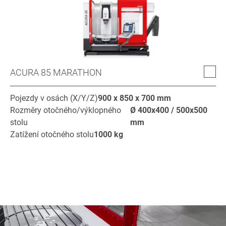
ACURA 85 MARATHON
Pojezdy v osách (X/Y/Z)
900 x 850 x 700
mm
Rozměry otočného/výklopného
Ø
400x400 / 500x500
stolu
mm
Zatížení otočného stolu
1000
kg