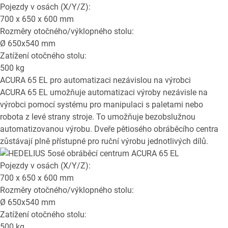
Pojezdy v osách (X/Y/Z):
700 x 650 x 600
mm
Rozměry otočného/výklopného stolu:
Ø
650x540
mm
Zatížení otočného stolu:
500
kg
ACURA 65 EL
pro automatizaci nezávislou na výrobci
ACURA 65 EL umožňuje automatizaci výroby nezávisle na
výrobci pomocí systému pro manipulaci s paletami nebo
robota z levé strany stroje. To umožňuje bezobslužnou
automatizovanou výrobu. Dveře pětiosého obráběcího centra
zůstávají plně přístupné pro ruční výrobu jednotlivých dílů.
Pojezdy v osách (X/Y/Z):
700 x 650 x 600
mm
Rozměry otočného/výklopného stolu:
Ø
650x540
mm
Zatížení otočného stolu:
500
kg