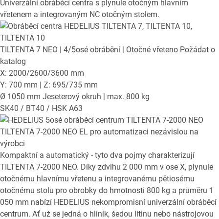
Univerzální obráběcí centra s plynule otočným hlavním
vřetenem a integrovaným NC otočným stolem.
TILTENTA 7 NEO
| 4/5osé obrábění | Otočné vřeteno
Požádat o
katalog
X: 2000/2600/3600 mm
Y: 700 mm | Z: 695/735 mm
Ø 1050 mm Jeseterový okruh | max. 800 kg
SK40 / BT40 / HSK A63
TILTENTA 7-2000 NEO EL
pro automatizaci nezávislou na
výrobci
Kompaktní a automatický - tyto dva pojmy charakterizují
TILTENTA 7-2000 NEO. Díky zdvihu 2 000 mm v ose X, plynule
otočnému hlavnímu vřetenu a integrovanému pětiosému
otočnému stolu pro obrobky do hmotnosti 800 kg a průměru 1
050 mm nabízí HEDELIUS nekompromisní univerzální obráběcí
centrum. Ať už se jedná o hliník, šedou litinu nebo nástrojovou