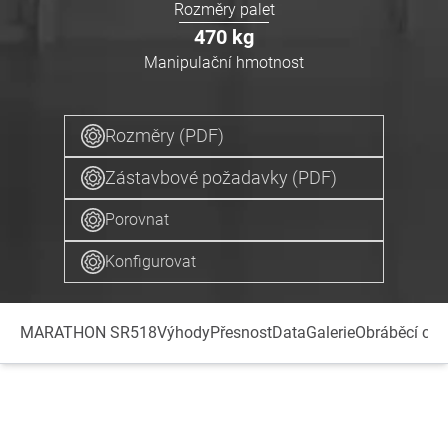
Rozměry palet
470
kg
Manipulační hmotnost
Rozměry (PDF)
Zástavbové požadavky (PDF)
Porovnat
Konfigurovat
MARATHON SR518
Výhody
Přesnost
Data
Galerie
Obráběcí cen