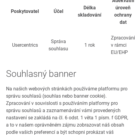
Adekvátní
Délka
úroveň
Poskytovatel
Účel
skladování
ochrany
dat
Zpracování
Správa
Usercentrics
1 rok
v rámci
souhlasu
EU/EHP
Souhlasný banner
Na našich webových stránkách používáme platformu pro
správu souhlasů (souhlas nebo banner cookie).
Zpracování v souvislosti s používáním platformy pro
správu souhlasů a zaznamenávání vámi provedených
nastavení se zakládá na čl. 6 odst. 1 věta 1 písm. f GDPR,
a to v našem oprávněném zájmu zobrazovat náš obsah
podle vašich preferencí a být schopni prokázat váš