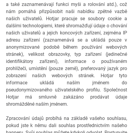
a také zaznamenávají funkci myši a rolování atd.), což
nám pomáhá přizpůsobit naši nabídku zpětné vazbě
našich uživatelů. Hotjar pracuje se soubory cookie a
dalšími technologiemi, které shromažďují údaje o chování
našich uživatelů a jejich koncových zařízení, zejména IP
adresu zařízení (zaznamenává se a ukládá pouze v
anonymizované podobě během používání webových
stránek), velikost obrazovky, typ zařízení (jedinečné
identifikátory zařízení), informace o používaném
prohlížeči, umístění (pouze země), preferovaný jazyk pro
zobrazení našich webových stránek. Hotjar tyto
informace ukládá naším jménem do
pseudonymizovaného uživatelského profilu. Společnost
Hotjar má smluvně zakázáno prodávat údaje
shromážděné naším jménem.
Zpracování údajů probíhá na základě vašeho souhlasu,
pokud jste k němu dali souhlas prostřednictvím našeho
banneru. Svůj souhlas můžete kdykoli odvolat. Postupujte