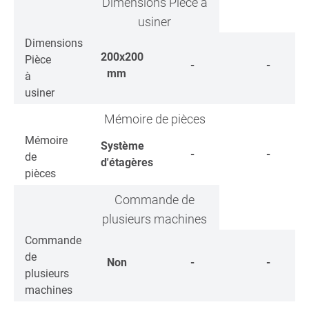
Dimensions Pièce à
usiner
Dimensions
200x200
Pièce
-
-
mm
à
usiner
Mémoire de pièces
Mémoire
Système
-
-
de
d'étagères
pièces
Commande de
plusieurs machines
Commande
de
Non
-
-
plusieurs
machines