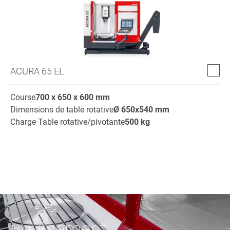
ACURA 65 EL
Course
700 x 650 x 600
mm
Dimensions de table rotative
Ø
650x540
mm
Charge Table rotative/pivotante
500
kg
Équipement