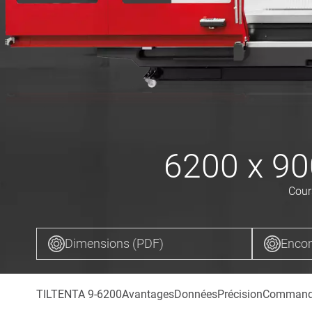
6200 x 90
Cour
Dimensions (PDF)
Enco
TILTENTA 9-6200
Avantages
Données
Précision
Comman