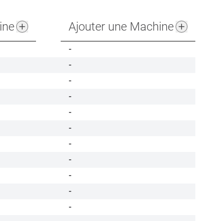
ine
Ajouter une Machine
-
-
-
-
-
-
-
-
-
-
-