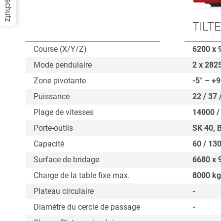
Datenschutz
TILT
Course (X/Y/Z)
6200 x 
Mode pendulaire
2 x 282
Zone pivotante
-5° – +9
Puissance
22 / 37 
Plage de vitesses
14000 /
Porte-outils
SK 40, 
Capacité
60 / 130
Surface de bridage
6680 x 
Charge de la table fixe max.
8000
kg
Plateau circulaire
-
Diamètre du cercle de passage
-