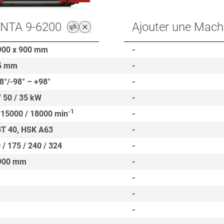
ENTA 9-6200
Ajouter une Mach
900 x 900
mm
-
5
mm
-
8°/-98° – +98°
-
/ 50 / 35
kW
-
-1
 15000 / 18000
min
-
BT 40, HSK A63
-
 / 175 / 240 / 324
-
900
mm
-
-
-
-