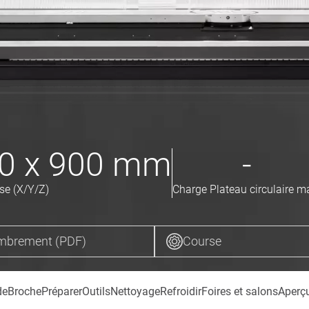
0 x 900
mm
-
se (X/Y/Z)
Charge Plateau circulaire m
mbrement (PDF)
Course
de
Broche
Préparer
Outils
Nettoyage
Refroidir
Foires et salons
Aperç