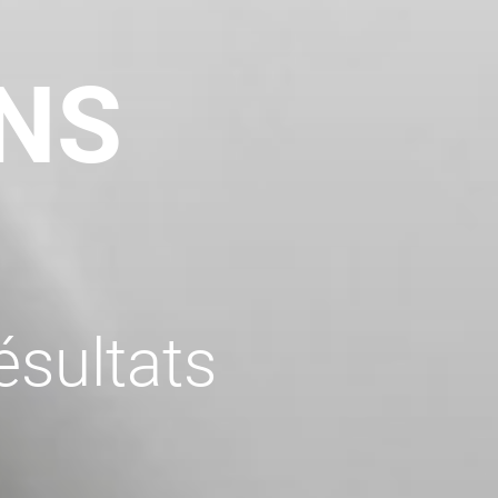
ANS
ésultats