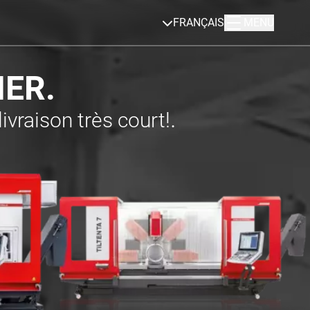
FRANÇAIS
MENU
IER.
.
ivraison très court!