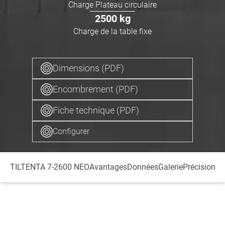
Charge Plateau circulaire
2500
kg
Charge de la table fixe
Dimensions (PDF)
Encombrement (PDF)
Fiche technique (PDF)
Configurer
TILTENTA 7-2600 NEO
Avantages
Données
Galerie
Précision
C