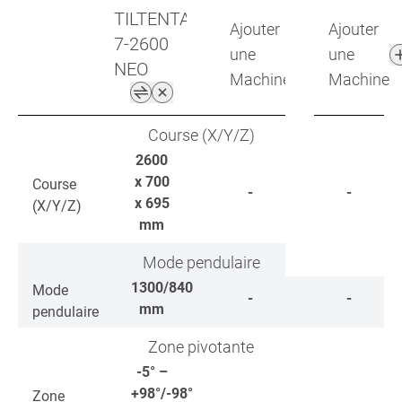
TILTENTA
Ajouter
Ajouter
7-2600
une
une
NEO
Machine
Machine
Course (X/Y/Z)
2600
x 700
Course
-
-
x 695
(X/Y/Z)
mm
Mode pendulaire
1300/840
Mode
-
-
mm
pendulaire
Zone pivotante
-5° –
+98°/-98°
Zone