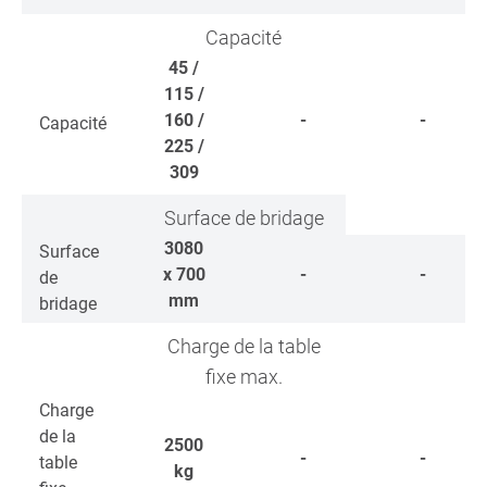
Capacité
45 /
115 /
160 /
-
-
Capacité
225 /
309
Surface de bridage
3080
Surface
x 700
-
-
de
mm
bridage
Charge de la table
fixe max.
Charge
de la
2500
-
-
table
kg