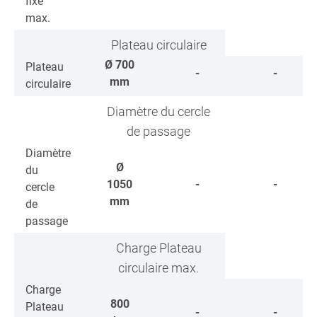
fixe
max.
Plateau circulaire
Ø
700
Plateau
-
-
mm
circulaire
Diamètre du cercle
de passage
Diamètre
Ø
du
1050
-
-
cercle
mm
de
passage
Charge Plateau
circulaire max.
Charge
800
Plateau
-
-