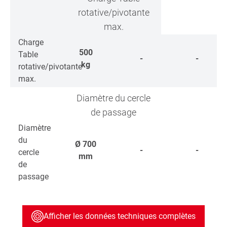
rotative/pivotante
max.
Charge
500
Table
-
-
kg
rotative/pivotante
max.
Diamètre du cercle
de passage
Diamètre
du
Ø
700
-
-
cercle
mm
de
passage
Afficher les données techniques complètes