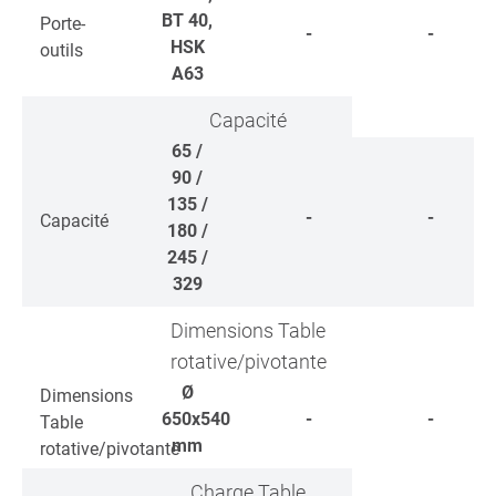
BT 40,
Porte-
-
-
HSK
outils
A63
Capacité
65 /
90 /
135 /
-
-
Capacité
180 /
245 /
329
Dimensions Table
rotative/pivotante
Ø
Dimensions
650x540
-
-
Table
mm
rotative/pivotante
Charge Table