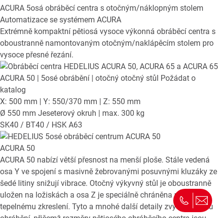
ACURA
5osá obráběcí centra s otočným/náklopným stolem
Automatizace se systémem ACURA
Extrémně kompaktní pětiosá vysoce výkonná obráběcí centra s
oboustranně namontovaným otočným/naklápěcím stolem pro
vysoce přesné řezání.
ACURA 50
| 5osé obrábění | otočný otočný stůl
Požádat o
katalog
X: 500 mm | Y: 550/370 mm | Z: 550 mm
Ø 550 mm Jeseterový okruh | max. 300 kg
SK40 / BT40 / HSK A63
ACURA 50
ACURA 50 nabízí větší přesnost na menší ploše. Stále vedená
osa Y ve spojení s masivně žebrovanými posuvnými kluzáky ze
šedé litiny snižují vibrace. Otočný výkyvný stůl je oboustranně
uložen na ložiskách a osa Z je speciálně chráněna proti
tepelnému zkreslení. Tyto a mnohé další detaily zvyšují kvalitu