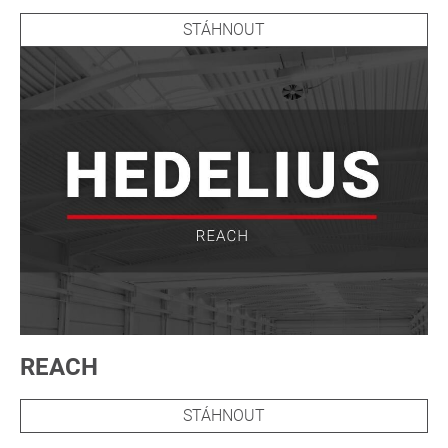
STÁHNOUT
REACH
STÁHNOUT