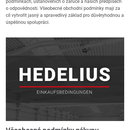
podmínkách, ustanoveních o záruce a našich předpisech
o odpovědnosti. Všeobecné obchodní podmínky mají za
cíl vytvořit jasný a spravedlivý základ pro důvěryhodnou a
úspěšnou spolupráci.