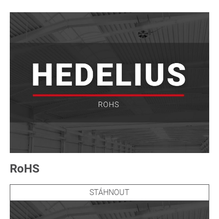
RoHS
STÁHNOUT