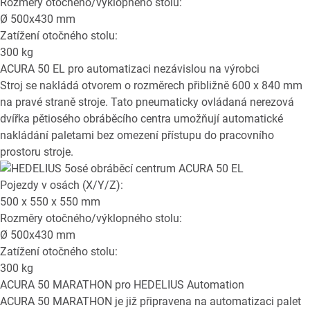
Rozměry otočného/výklopného stolu:
Ø
500x430
mm
Zatížení otočného stolu:
300
kg
ACURA 50 EL
pro automatizaci nezávislou na výrobci
Stroj se nakládá otvorem o rozměrech přibližně 600 x 840 mm
na pravé straně stroje. Tato pneumaticky ovládaná nerezová
dvířka pětiosého obráběcího centra umožňují automatické
nakládání paletami bez omezení přístupu do pracovního
prostoru stroje.
Pojezdy v osách (X/Y/Z):
500 x 550 x 550
mm
Rozměry otočného/výklopného stolu:
Ø
500x430
mm
Zatížení otočného stolu:
300
kg
ACURA 50 MARATHON
pro HEDELIUS Automation
ACURA 50 MARATHON je již připravena na automatizaci palet