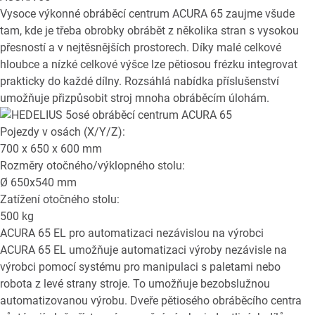
Vysoce výkonné obráběcí centrum ACURA 65 zaujme všude
tam, kde je třeba obrobky obrábět z několika stran s vysokou
přesností a v nejtěsnějších prostorech. Díky malé celkové
hloubce a nízké celkové výšce lze pětiosou frézku integrovat
prakticky do každé dílny. Rozsáhlá nabídka příslušenství
umožňuje přizpůsobit stroj mnoha obráběcím úlohám.
Pojezdy v osách (X/Y/Z):
700 x 650 x 600
mm
Rozměry otočného/výklopného stolu:
Ø
650x540
mm
Zatížení otočného stolu:
500
kg
ACURA 65 EL
pro automatizaci nezávislou na výrobci
ACURA 65 EL umožňuje automatizaci výroby nezávisle na
výrobci pomocí systému pro manipulaci s paletami nebo
robota z levé strany stroje. To umožňuje bezobslužnou
automatizovanou výrobu. Dveře pětiosého obráběcího centra