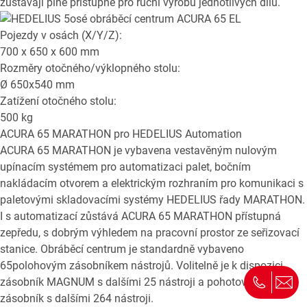
zůstávají plně přístupné pro ruční výrobu jednotlivých dílů.
Pojezdy v osách (X/Y/Z):
700 x 650 x 600
mm
Rozměry otočného/výklopného stolu:
Ø
650x540
mm
Zatížení otočného stolu:
500
kg
ACURA 65 MARATHON
pro HEDELIUS Automation
ACURA 65 MARATHON je vybavena vestavěným nulovým
upínacím systémem pro automatizaci palet, bočním
nakládacím otvorem a elektrickým rozhraním pro komunikaci s
paletovými skladovacími systémy HEDELIUS řady MARATHON.
I s automatizací zůstává ACURA 65 MARATHON přístupná
zepředu, s dobrým výhledem na pracovní prostor ze seřizovací
stanice. Obráběcí centrum je standardně vybaveno
65polohovým zásobníkem nástrojů. Volitelně je k dispozici
zásobník MAGNUM s dalšími 25 nástroji a pohotovostní
zásobník s dalšími 264 nástroji.