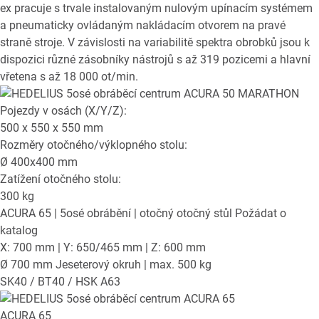
ex pracuje s trvale instalovaným nulovým upínacím systémem
a pneumaticky ovládaným nakládacím otvorem na pravé
straně stroje. V závislosti na variabilitě spektra obrobků jsou k
dispozici různé zásobníky nástrojů s až 319 pozicemi a hlavní
vřetena s až 18 000 ot/min.
Pojezdy v osách (X/Y/Z):
500 x 550 x 550
mm
Rozměry otočného/výklopného stolu:
Ø
400x400
mm
Zatížení otočného stolu:
300
kg
ACURA 65
| 5osé obrábění | otočný otočný stůl
Požádat o
katalog
X: 700 mm | Y: 650/465 mm | Z: 600 mm
Ø 700 mm Jeseterový okruh | max. 500 kg
SK40 / BT40 / HSK A63
ACURA 65