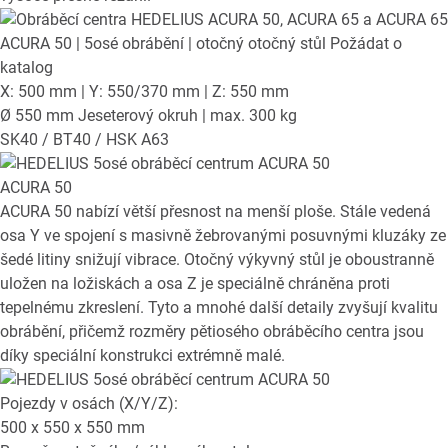
ACURA 50
| 5osé obrábění | otočný otočný stůl
Požádat o
katalog
X: 500 mm | Y: 550/370 mm | Z: 550 mm
Ø 550 mm Jeseterový okruh | max. 300 kg
SK40 / BT40 / HSK A63
ACURA 50
ACURA 50 nabízí větší přesnost na menší ploše. Stále vedená
osa Y ve spojení s masivně žebrovanými posuvnými kluzáky ze
šedé litiny snižují vibrace. Otočný výkyvný stůl je oboustranně
uložen na ložiskách a osa Z je speciálně chráněna proti
tepelnému zkreslení. Tyto a mnohé další detaily zvyšují kvalitu
obrábění, přičemž rozměry pětiosého obráběcího centra jsou
díky speciální konstrukci extrémně malé.
Pojezdy v osách (X/Y/Z):
500 x 550 x 550
mm