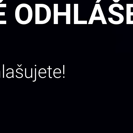
 ODHLÁŠE
hlašujete!