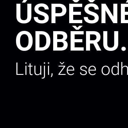
ÚSPĚŠNÉ
ODBĚRU.
Lituji, že se od