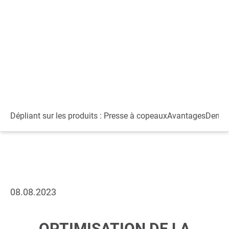
Dépliant sur les produits : Presse à copeaux
Avantages
Deman
08.08.2023
OPTIMISATION DE LA