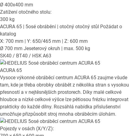
Ø
400x400
mm
Zatížení otočného stolu:
300
kg
ACURA 65
| 5osé obrábění | otočný otočný stůl
Požádat o
katalog
X: 700 mm | Y: 650/465 mm | Z: 600 mm
Ø 700 mm Jeseterový okruh | max. 500 kg
SK40 / BT40 / HSK A63
ACURA 65
Vysoce výkonné obráběcí centrum ACURA 65 zaujme všude
tam, kde je třeba obrobky obrábět z několika stran s vysokou
přesností a v nejtěsnějších prostorech. Díky malé celkové
hloubce a nízké celkové výšce lze pětiosou frézku integrovat
prakticky do každé dílny. Rozsáhlá nabídka příslušenství
umožňuje přizpůsobit stroj mnoha obráběcím úlohám.
Pojezdy v osách (X/Y/Z):
700 x 650 x 600
mm