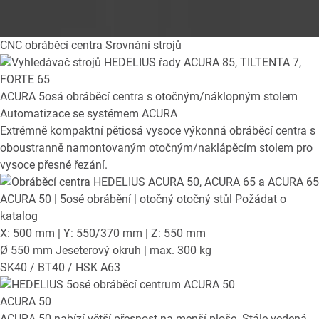
CNC obráběcí centra
Srovnání strojů
ACURA
5osá obráběcí centra s otočným/náklopným stolem
Automatizace se systémem ACURA
Extrémně kompaktní pětiosá vysoce výkonná obráběcí centra s
oboustranně namontovaným otočným/naklápěcím stolem pro
vysoce přesné řezání.
ACURA 50
| 5osé obrábění | otočný otočný stůl
Požádat o
katalog
X: 500 mm | Y: 550/370 mm | Z: 550 mm
Ø 550 mm Jeseterový okruh | max. 300 kg
SK40 / BT40 / HSK A63
ACURA 50
ACURA 50 nabízí větší přesnost na menší ploše. Stále vedená