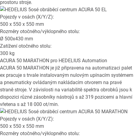
prostoru stroje.
Pojezdy v osách (X/Y/Z):
500 x 550 x 550
mm
Rozměry otočného/výklopného stolu:
Ø
500x430
mm
Zatížení otočného stolu:
300
kg
ACURA 50 MARATHON
pro HEDELIUS Automation
ACURA 50 MARATHON je již připravena na automatizaci palet
ex pracuje s trvale instalovaným nulovým upínacím systémem
a pneumaticky ovládaným nakládacím otvorem na pravé
straně stroje. V závislosti na variabilitě spektra obrobků jsou k
dispozici různé zásobníky nástrojů s až 319 pozicemi a hlavní
vřetena s až 18 000 ot/min.
Pojezdy v osách (X/Y/Z):
500 x 550 x 550
mm
Rozměry otočného/výklopného stolu: