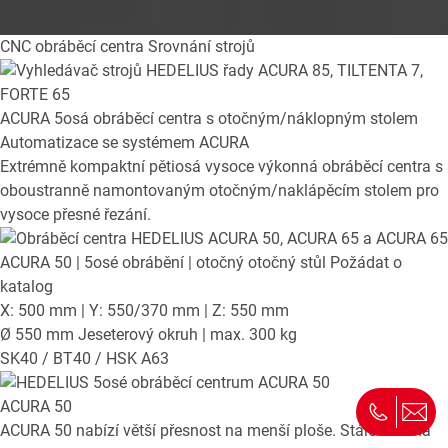
CNC obráběcí centra
Srovnání strojů
ACURA
5osá obráběcí centra s otočným/náklopným stolem
Automatizace se systémem ACURA
Extrémně kompaktní pětiosá vysoce výkonná obráběcí centra s
oboustranně namontovaným otočným/naklápěcím stolem pro
vysoce přesné řezání.
ACURA 50
| 5osé obrábění | otočný otočný stůl
Požádat o
katalog
X: 500 mm | Y: 550/370 mm | Z: 550 mm
Ø 550 mm Jeseterový okruh | max. 300 kg
SK40 / BT40 / HSK A63
ACURA 50
ACURA 50 nabízí větší přesnost na menší ploše. Stále vedená