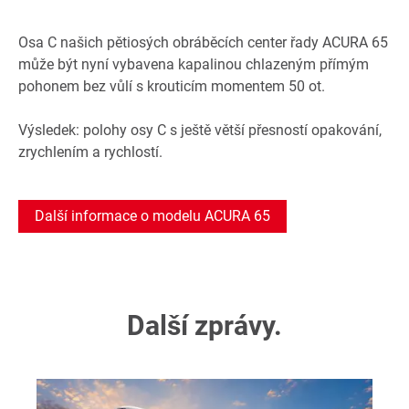
Osa C našich pětiosých obráběcích center řady ACURA 65
může být nyní vybavena kapalinou chlazeným přímým
pohonem bez vůlí s krouticím momentem 50 ot.
Výsledek: polohy osy C s ještě větší přesností opakování,
zrychlením a rychlostí.
Další informace o modelu ACURA 65
Další zprávy.