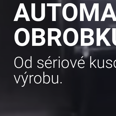
AUTOMA
OBROBK
Od sériové kus
výrobu.