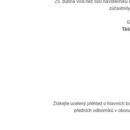
25. dubna více než 500 návštěvníků l
zúčastnil
G
Těš
Získejte ucelený přehled o hlavních b
předních odborníků v oboru