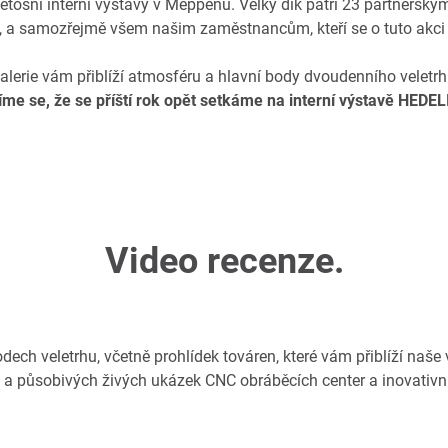
etošní interní výstavy v Meppenu. Velký dík patří 23 partnerský
y, a samozřejmě všem našim zaměstnancům, kteří se o tuto akci z
alerie vám přiblíží atmosféru a hlavní body dvoudenního veletrh
íme se, že se příští rok opět setkáme na interní výstavě HEDEL
Video recenze.
odech veletrhu, včetně prohlídek továren, které vám přiblíží naše
 a působivých živých ukázek CNC obráběcích center a inovativn