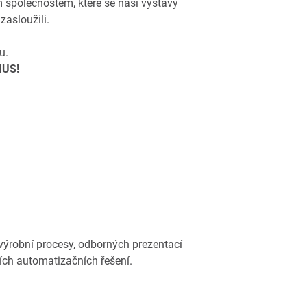
m společnostem, které se naší výstavy
asloužili.
u.
IUS!
 výrobní procesy, odborných prezentací
ích automatizačních řešení.