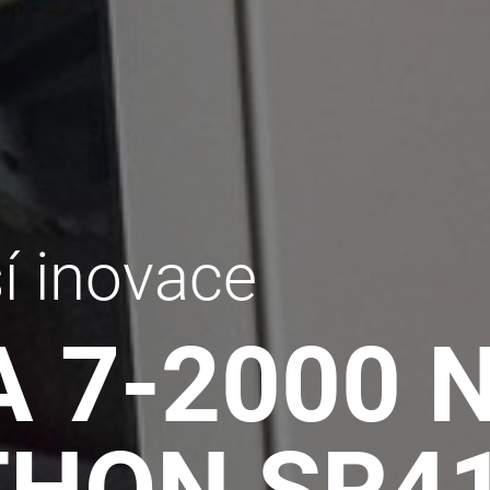
í inovace
A 7-2000 