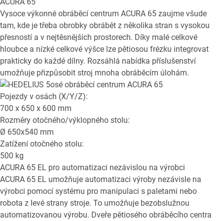
ACURA 65
Vysoce výkonné obráběcí centrum ACURA 65 zaujme všude
tam, kde je třeba obrobky obrábět z několika stran s vysokou
přesností a v nejtěsnějších prostorech. Díky malé celkové
hloubce a nízké celkové výšce lze pětiosou frézku integrovat
prakticky do každé dílny. Rozsáhlá nabídka příslušenství
umožňuje přizpůsobit stroj mnoha obráběcím úlohám.
Pojezdy v osách (X/Y/Z):
700 x 650 x 600
mm
Rozměry otočného/výklopného stolu:
Ø
650x540
mm
Zatížení otočného stolu:
500
kg
ACURA 65 EL
pro automatizaci nezávislou na výrobci
ACURA 65 EL umožňuje automatizaci výroby nezávisle na
výrobci pomocí systému pro manipulaci s paletami nebo
robota z levé strany stroje. To umožňuje bezobslužnou
automatizovanou výrobu. Dveře pětiosého obráběcího centra