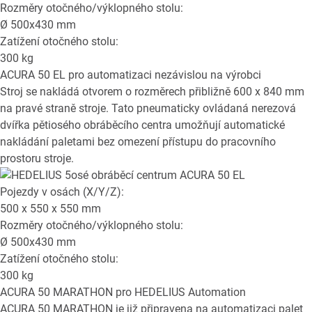
Rozměry otočného/výklopného stolu:
Ø
500x430
mm
Zatížení otočného stolu:
300
kg
ACURA 50 EL
pro automatizaci nezávislou na výrobci
Stroj se nakládá otvorem o rozměrech přibližně 600 x 840 mm
na pravé straně stroje. Tato pneumaticky ovládaná nerezová
dvířka pětiosého obráběcího centra umožňují automatické
nakládání paletami bez omezení přístupu do pracovního
prostoru stroje.
Pojezdy v osách (X/Y/Z):
500 x 550 x 550
mm
Rozměry otočného/výklopného stolu:
Ø
500x430
mm
Zatížení otočného stolu:
300
kg
ACURA 50 MARATHON
pro HEDELIUS Automation
ACURA 50 MARATHON je již připravena na automatizaci palet