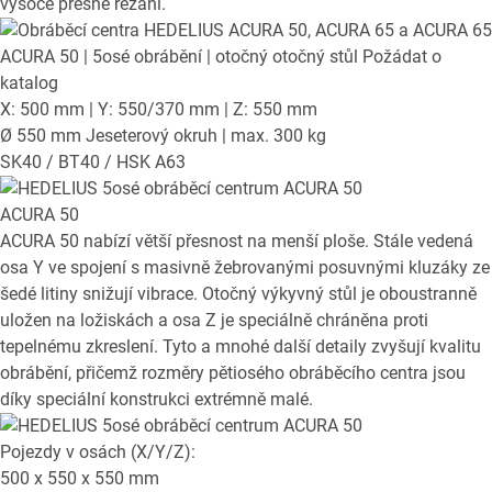
vysoce přesné řezání.
ACURA 50
| 5osé obrábění | otočný otočný stůl
Požádat o
katalog
X: 500 mm | Y: 550/370 mm | Z: 550 mm
Ø 550 mm Jeseterový okruh | max. 300 kg
SK40 / BT40 / HSK A63
ACURA 50
ACURA 50 nabízí větší přesnost na menší ploše. Stále vedená
osa Y ve spojení s masivně žebrovanými posuvnými kluzáky ze
šedé litiny snižují vibrace. Otočný výkyvný stůl je oboustranně
uložen na ložiskách a osa Z je speciálně chráněna proti
tepelnému zkreslení. Tyto a mnohé další detaily zvyšují kvalitu
obrábění, přičemž rozměry pětiosého obráběcího centra jsou
díky speciální konstrukci extrémně malé.
Pojezdy v osách (X/Y/Z):
500 x 550 x 550
mm