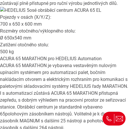
zůstávají plně přístupné pro ruční výrobu jednotlivých dílů.
Pojezdy v osách (X/Y/Z):
700 x 650 x 600
mm
Rozměry otočného/výklopného stolu:
Ø
650x540
mm
Zatížení otočného stolu:
500
kg
ACURA 65 MARATHON
pro HEDELIUS Automation
ACURA 65 MARATHON je vybavena vestavěným nulovým
upínacím systémem pro automatizaci palet, bočním
nakládacím otvorem a elektrickým rozhraním pro komunikaci s
paletovými skladovacími systémy HEDELIUS řady MARATHON.
I s automatizací zůstává ACURA 65 MARATHON přístupná
zepředu, s dobrým výhledem na pracovní prostor ze seřizovací
stanice. Obráběcí centrum je standardně vybaveno
65polohovým zásobníkem nástrojů. Volitelně je k dispozici
zásobník MAGNUM s dalšími 25 nástroji a pohotovostní
zásobník s dalšími 264 nástroji.