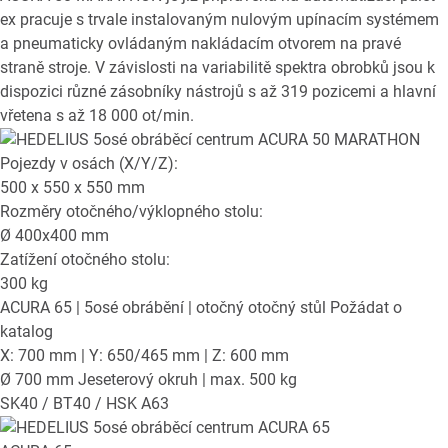
ex pracuje s trvale instalovaným nulovým upínacím systémem
a pneumaticky ovládaným nakládacím otvorem na pravé
straně stroje. V závislosti na variabilitě spektra obrobků jsou k
dispozici různé zásobníky nástrojů s až 319 pozicemi a hlavní
vřetena s až 18 000 ot/min.
Pojezdy v osách (X/Y/Z):
500 x 550 x 550
mm
Rozměry otočného/výklopného stolu:
Ø
400x400
mm
Zatížení otočného stolu:
300
kg
ACURA 65
| 5osé obrábění | otočný otočný stůl
Požádat o
katalog
X: 700 mm | Y: 650/465 mm | Z: 600 mm
Ø 700 mm Jeseterový okruh | max. 500 kg
SK40 / BT40 / HSK A63