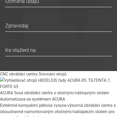
Ochrana údajů
Zpravodaj
Ke stažení na
CNC obráběcí centra
Srovnání strojů
ACURA
5osá obráběcí centra s otočným/náklopným stolem
Automatizace se systémem ACURA
Extrémně kompaktní pětiosá vysoce výkonná obráběcí centra s
oboustranně namontovaným otočným/naklápěcím stolem pro