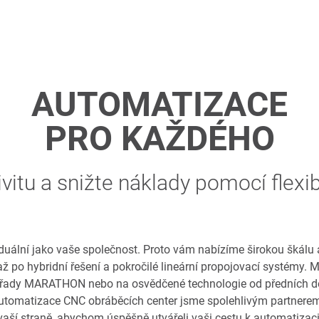
AUTOMATIZACE
PRO KAŽDÉHO
vitu a snižte náklady pomocí flexib
viduální jako vaše společnost. Proto vám nabízíme širokou škálu
ž po hybridní řešení a pokročilé lineární propojovací systémy.
řady MARATHON nebo na osvědčené technologie od předních dod
tomatizace CNC obráběcích center jsme spolehlivým partnerem 
vaší straně, abychom úspěšně utvářeli vaši cestu k automatizaci