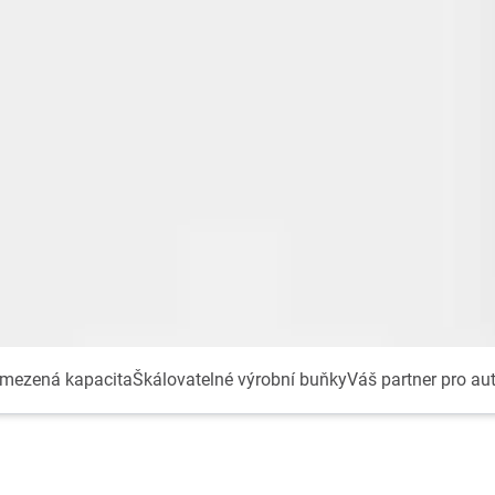
mezená kapacita
Škálovatelné výrobní buňky
Váš partner pro au