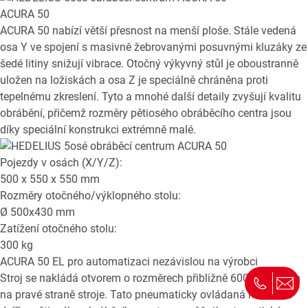
ACURA 50
ACURA 50 nabízí větší přesnost na menší ploše. Stále vedená
osa Y ve spojení s masivně žebrovanými posuvnými kluzáky ze
šedé litiny snižují vibrace. Otočný výkyvný stůl je oboustranně
uložen na ložiskách a osa Z je speciálně chráněna proti
tepelnému zkreslení. Tyto a mnohé další detaily zvyšují kvalitu
obrábění, přičemž rozměry pětiosého obráběcího centra jsou
díky speciální konstrukci extrémně malé.
Pojezdy v osách (X/Y/Z):
500 x 550 x 550
mm
Rozměry otočného/výklopného stolu:
Ø
500x430
mm
Zatížení otočného stolu:
300
kg
ACURA 50 EL
pro automatizaci nezávislou na výrobci
Stroj se nakládá otvorem o rozměrech přibližně 600 x 840 mm
na pravé straně stroje. Tato pneumaticky ovládaná nerezová