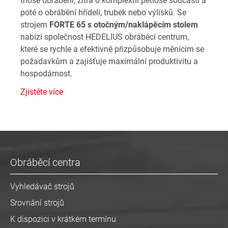
tříosé obrábění, zítra o komplexní pětiosé součásti a
poté o obrábění hřídelí, trubek nebo výlisků. Se
strojem
FORTE 65 s otočným/naklápěcím stolem
nabízí společnost HEDELIUS obráběcí centrum,
které se rychle a efektivně přizpůsobuje měnícím se
požadavkům a zajišťuje maximální produktivitu a
hospodárnost.
Zjistěte více
Obráběcí centra
Vyhledávač strojů
Srovnání strojů
K dispozici v krátkém termínu