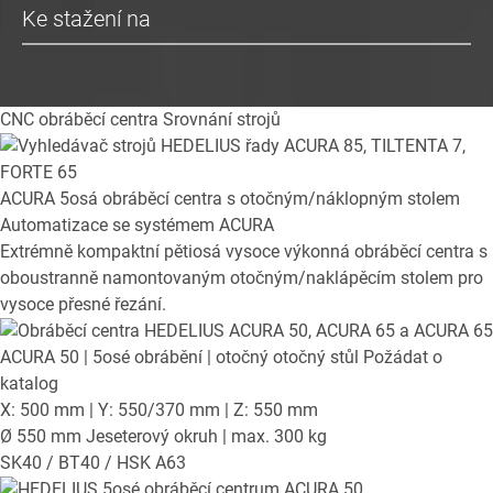
Ke stažení na
CNC obráběcí centra
Srovnání strojů
ACURA
5osá obráběcí centra s otočným/náklopným stolem
Automatizace se systémem ACURA
Extrémně kompaktní pětiosá vysoce výkonná obráběcí centra s
oboustranně namontovaným otočným/naklápěcím stolem pro
vysoce přesné řezání.
ACURA 50
| 5osé obrábění | otočný otočný stůl
Požádat o
katalog
X: 500 mm | Y: 550/370 mm | Z: 550 mm
Ø 550 mm Jeseterový okruh | max. 300 kg
SK40 / BT40 / HSK A63