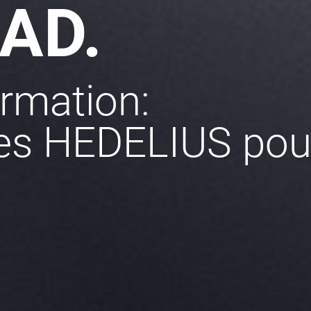
AD.
ormation:
es HEDELIUS pour