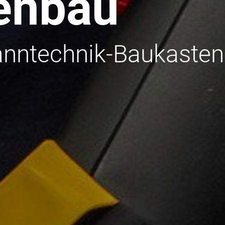
enbau
nntechnik-Baukasten