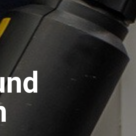
und
m