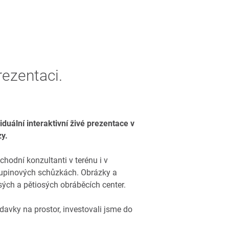
rezentaci.
iduální interaktivní živé prezentace v
zy.
hodní konzultanti v terénu i v
skupinových schůzkách. Obrázky a
osých a pětiosých obráběcích center.
avky na prostor, investovali jsme do