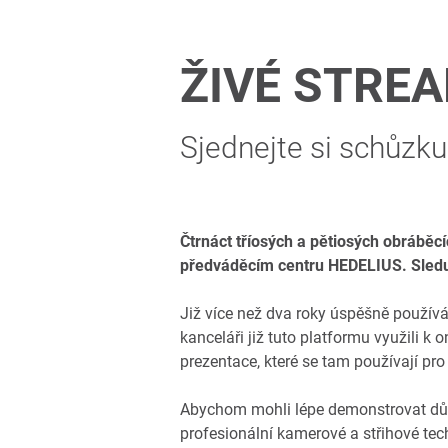
ŽIVÉ STRE
Sjednejte si schůzku 
Čtrnáct tříosých a pětiosých obráběcíc
předváděcím centru HEDELIUS. Sledujt
Již více než dva roky úspěšně používá
kanceláři již tuto platformu využili 
prezentace, které se tam používají pro
Abychom mohli lépe demonstrovat důle
profesionální kamerové a střihové tec