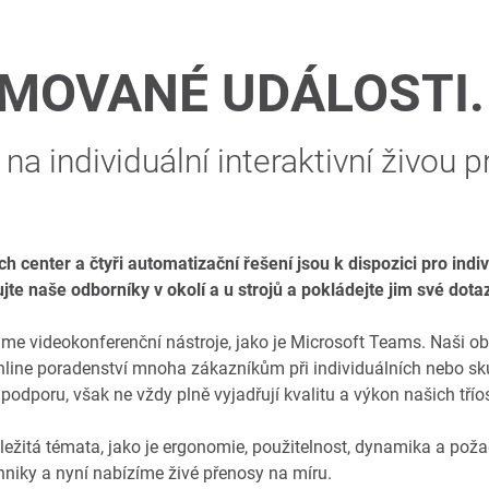
AMOVANÉ UDÁLOSTI.
na individuální interaktivní živou p
h center a čtyři automatizační řešení jsou k dispozici pro indiv
e naše odborníky v okolí a u strojů a pokládejte jim své dota
me videokonferenční nástroje, jako je Microsoft Teams. Naši obc
k online poradenství mnoha zákazníkům při individuálních nebo 
 podporu, však ne vždy plně vyjadřují kvalitu a výkon našich tří
žitá témata, jako je ergonomie, použitelnost, dynamika a požad
hniky a nyní nabízíme živé přenosy na míru.