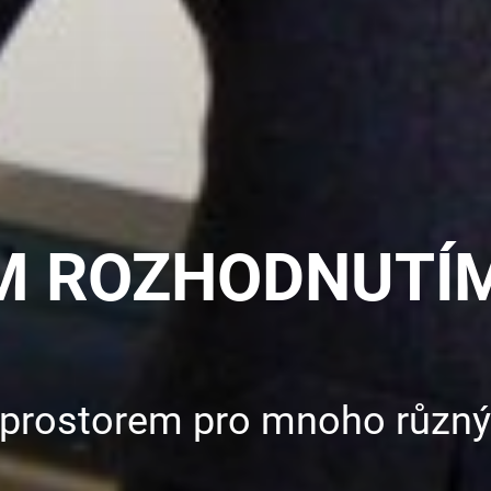
M ROZHODNUTÍM
prostorem pro mnoho různýc